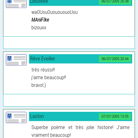
Lilouteee
06/07/2005 20:38
waOUouOuouououoUou
MAniFIke
bizouxx
Rêve Éveiller
06/07/2005 20:44
très réussi!!
j’aime beaucoup!!
bravo!;)
Laston
07/07/2005 13:55
Superbe poème et très jolie histoire! J’aime
vraiment beaucoup!