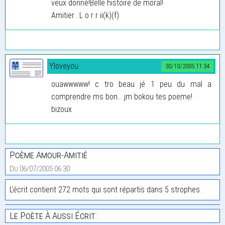
veux donné!Belle histoire de moral!
Amitier ..L o r r ii(k)(f)
Yloveyou
30/10/2005 11:34
ouawwwww! c tro beau jé 1 peu du mal a
comprendre ms bon... jm bokou tes poeme!
bizoux
Poème Amour-Amitié
Du 06/07/2005 06:30
L'écrit contient 272 mots qui sont répartis dans 5 strophes.
Le Poète À Aussi Écrit: