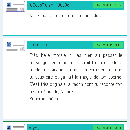
°O0o0o° Clem °O0o0o°
08/07/2005 14:39
super bo... énormémen touchan jadore
L'exentrick
09/07/2005 18:10
Très belle morale, tu as bien su passer le
message... en le lisant on croit lire une histoire
au début mais petit à petit on comprend ce que
tu veux dire et ça fait la magie de ton poème!
C’est très originale la façon dont tu raconte ton
histoire/morale, j’adore!
Superbe poème!
Misht
09/07/2005 18:54