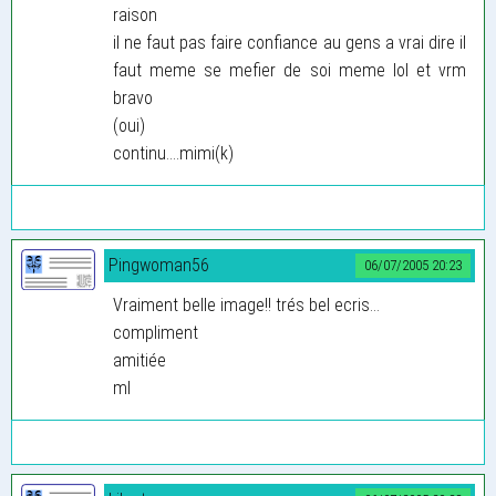
raison
il ne faut pas faire confiance au gens a vrai dire il
faut meme se mefier de soi meme lol et vrm
bravo
(oui)
continu....mimi(k)
Pingwoman56
06/07/2005 20:23
Vraiment belle image!! trés bel ecris...
compliment
amitiée
ml