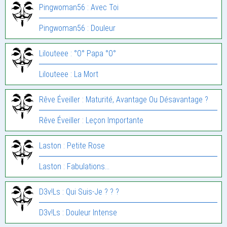
Pingwoman56 : Avec Toi
Pingwoman56 : Douleur
Lilouteee : °O° Papa °O°
Lilouteee : La Mort
Rêve Éveiller : Maturité, Avantage Ou Désavantage ?
Rêve Éveiller : Leçon Importante
Laston : Petite Rose
Laston : Fabulations…
D3v!Ls : Qui Suis-Je ? ? ?
D3v!Ls : Douleur Intense