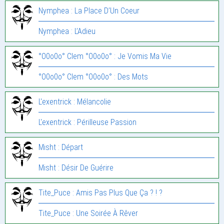
Nymphea : La Place D’Un Coeur
Nymphea : L’Adieu
°O0o0o° Clem °O0o0o° : Je Vomis Ma Vie
°O0o0o° Clem °O0o0o° : Des Mots
L'exentrick : Mélancolie
L'exentrick : Périlleuse Passion
Misht : Départ
Misht : Désir De Guérire
Tite_Puce : Amis Pas Plus Que Ça ? ! ?
Tite_Puce : Une Soirée À Rêver