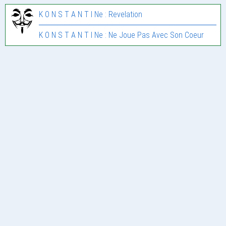
K O N S T A N T I Ne : Revelation
K O N S T A N T I Ne : Ne Joue Pas Avec Son Coeur