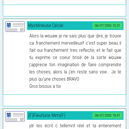
Mystérieuse Cécile
06/07/2005 10:31
Alors la wouaw je ne sais plus que dire, je trouve
ca franchement merveilleux!! c’est super beau il
fait oui franchement tres reflechir, et le fait que
tu exprime ce coeur brisé de la sorte wouaw
j’apprecie ton imagination de faire comprendre
les choses, alors la j’en reste sans voix... Je te
plus qu’une choses BRAVO
Gros bisous a toi
(F)Fleurlune Mimi(F)
06/07/2005 18:41
jdr tes écrit c tellemnt réel et ta entierement