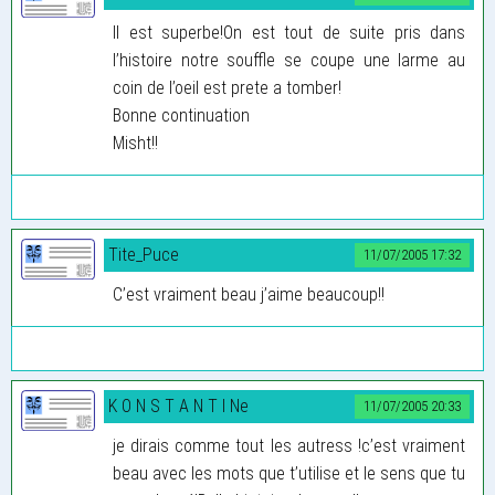
Il est superbe!On est tout de suite pris dans
l’histoire notre souffle se coupe une larme au
coin de l’oeil est prete a tomber!
Bonne continuation
Misht!!
Tite_Puce
11/07/2005 17:32
C’est vraiment beau j’aime beaucoup!!
K O N S T A N T I Ne
11/07/2005 20:33
je dirais comme tout les autress !c’est vraiment
beau avec les mots que t’utilise et le sens que tu