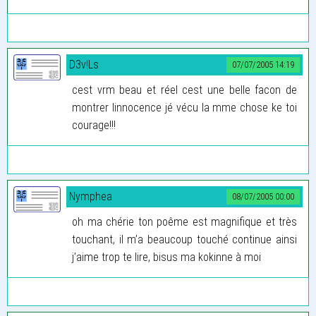
D3v!Ls
07/07/2005 14:19
cest vrm beau et réel cest une belle facon de
montrer linnocence jé vécu la mme chose ke toi
courage!!!
Nymphea
08/07/2005 00:00
oh ma chérie ton poême est magnifique et très
touchant, il m’a beaucoup touché continue ainsi
j’aime trop te lire, bisus ma kokinne à moi