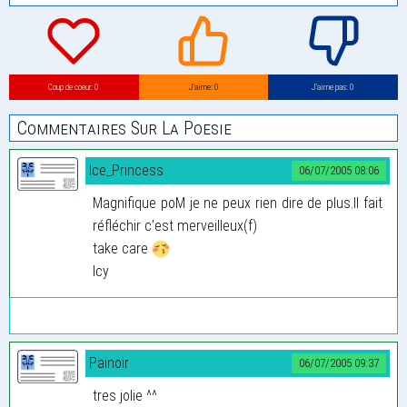
Coup de coeur: 0
J’aime: 0
J’aime pas: 0
Commentaires Sur La Poesie
Ice_Princess
06/07/2005 08:06
Magnifique poM je ne peux rien dire de plus.Il fait
réfléchir c’est merveilleux(f)
take care
Icy
Painoir
06/07/2005 09:37
tres jolie ^^