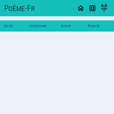
Poème-Fr
Site De
Les Ecrivains
Auteur
Poeme De
Poemes
Poetes
Kokinne
Kokinne