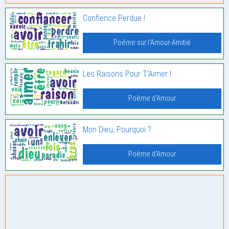
Confience Perdue !
Poème sur l'Amour-Amitié
Les Raisons Pour T’Aimer !
Poème d'Amour
Mon Dieu, Pourquoi ?
Poème d'Amour