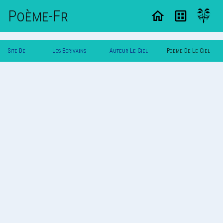
Poème-Fr
Site De
Les Ecrivains
Auteur Le Ciel
Poeme De Le Ciel
Poemes
Poetes
Bleu
Bleu