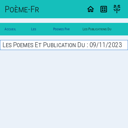
Poème-Fr
Accueil
Les
Poemes Par
Les Publications Du
Poesie
Poesies
Date
09/11/2023
Les Poemes Et Publication Du : 09/11/2023