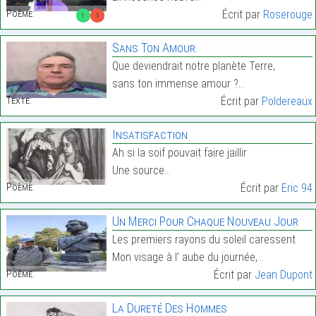
Poème:
Écrit par
Roserouge
1
1
Sans Ton Amour.
Que deviendrait notre planète Terre,
sans ton immense amour ?…
Texte:
Écrit par
Poldereaux
Insatisfaction
Ah si la soif pouvait faire jaillir
Une source…
Poème:
Écrit par
Eric 94
Un Merci Pour Chaque Nouveau Jour
Les premiers rayons du soleil caressent
Mon visage à l’ aube du journée,…
Poème:
Écrit par
Jean Dupont
La Dureté Des Hommes