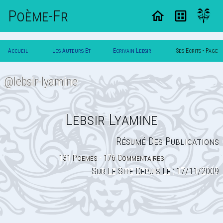
Poème-Fr
Accueil
Les Auteurs Et
Ecrivain Lebsir
Ses Ecrits - Page
Poesie
Poetes
Lyamine
4
@lebsir-lyamine
Lebsir Lyamine
Résumé Des Publications
131 Poemes - 176 Commentaires
Sur Le Site Depuis Le : 17/11/2009