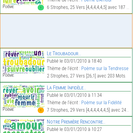
Poème:
6 Strophes, 25 Vers [4,4,4,4,4,5] avec 187 Mots.
1
Le Troubadour…
Publié le 03/01/2010 à 18:40
Thème de l'écrit :
Poème sur la Tendresse
Poème:
2 Strophes, 27 Vers [26,1] avec 203 Mots.
La Femme Infidèle…
Publié le 03/01/2010 à 11:34
Thème de l'écrit :
Poème sur la Fidélité
Poème:
7 Strophes, 29 Vers [4,4,4,4,4,4,5] avec 248 Mots.
1
Notre Première Rencontre…
Publié le 03/01/2010 à 10:27