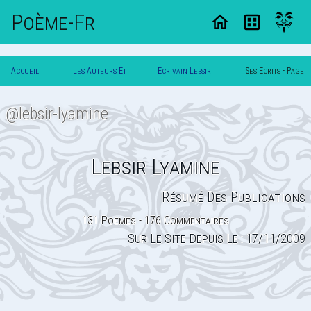
Poème-Fr
Accueil
Les Auteurs Et
Ecrivain Lebsir
Ses Ecrits - Page
Poesie
Poetes
Lyamine
2
@lebsir-lyamine
Lebsir Lyamine
Résumé Des Publications
131 Poemes - 176 Commentaires
Sur Le Site Depuis Le : 17/11/2009