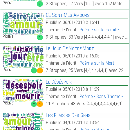
Poème:
2 Strophes, 17 Vers [16,1] avec 152 Mots.
3
Ce Sont Mes Amours…
Publié le 06/01/2010 à 16:41
Thème de l'écrit :
Poème sur la Famille
Poème:
9 Strophes, 33 Vers [4,4,4,4,4,4,4,4,1] avec 282 Mots.
2
Le Jour De Notre Mort…
Publié le 05/01/2010 à 16:05
Thème de l'écrit :
Poème sur la Mort
Poème:
7 Strophes, 25 Vers [4,4,4,4,4,4,1] avec 225 Mots.
1
1
Le Déséspoir…
Publié le 05/01/2010 à 11:29
Thème de l'écrit :
Poème - Sans Thème -
Poème:
11 Strophes, 43 Vers [4,4,4,4,4,4,4,4,4,6,1] avec 386 Mots.
2
1
Les Plaisirs Des Sens…
Publié le 04/01/2010 à 13:54
Thème de l'écrit :
Poème d'Amour