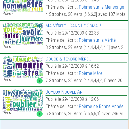
Thème de l'écrit :
Poème sur le Mensonge
Poème:
4 Strophes, 20 Vers [6,6,6,2] avec 187 Mots.
Ma Vérité… Dans Le Coma. !
Publié le 29/12/2009 à 22:38
Thème de l'écrit :
Poème sur la Vérité
Poème:
8 Strophes, 29 Vers [4,4,4,4,4,4,4,1] avec 254 Mots.
Douce & Tendre Mère…
Publié le 29/12/2009 à 16:52
Thème de l'écrit :
Poème Mère
Poème:
7 Strophes, 25 Vers [4,4,4,4,4,4,1] avec 200 Mots.
1
Joyeux Nouvel An…
Publié le 29/12/2009 à 12:06
Thème de l'écrit :
Poème de Bonne Année
Poème:
5 Strophes, 26 Vers [7,6,6,6,1] avec 246 Mots.
1