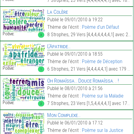
7 Strophes, 25 Vers [4,4,4,4,4,4,1] avec 183 Mots.
La Colère
Publié le 09/01/2010 à 19:22
Thème de l'écrit :
Poème d'un Défaut
Poème:
8 Strophes, 29 Vers [4,4,4,4,4,4,4,1] avec 226 Mots.
3
L’Apatride…
Publié le 09/01/2010 à 18:55
Thème de l'écrit :
Poème de Déception
Poème:
6 Strophes, 21 Vers [4,4,4,4,4,1] avec 179 Mots.
1
Oh Romaîssa… Douce Romaîssa. . !
Publié le 08/01/2010 à 21:56
Thème de l'écrit :
Poème sur la Maladie
Poème:
7 Strophes, 23 Vers [1,5,4,4,4,4,1] avec 175 Mots.
2
Mon Complexe…
Publié le 06/01/2010 à 17:12
Thème de l'écrit :
Poème sur la Justice