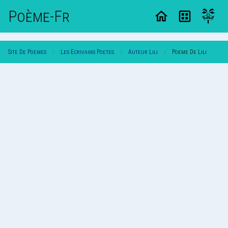
Poème-Fr
Site De Poemes
Les Ecrivains Poetes
Auteur Lili
Poeme De Lili