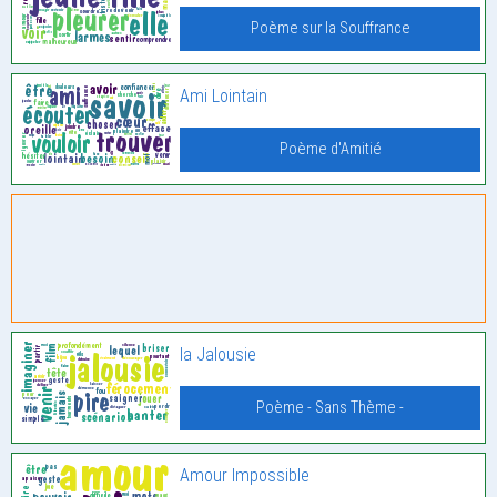
Poème sur la Souffrance
Ami Lointain
Poème d'Amitié
la Jalousie
Poème - Sans Thème -
Amour Impossible