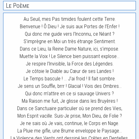
Le Poème
Au Seuil, mes Pas timides foulent cette Terre.
Bienvenue ! Ô Dieu ! Je suis aux Portes de l’Enfer !
Qui donc me guide vers l’Inconnu, ce Néant ?
S’imprègne en Moi un très étrange Sentiment.
Dans ce Lieu, la Reine Dame Nature, ici, s’impose.
Muette la Voix ! Le Silence bien puissant explose…
Je respire l’Invisible, la Force des Légendes.
Je côtoie le Diable au Cœur de ses Landes !
Le Temps bascule ! … J’ai froid ! Il fait sombre.
Je sens un Souffle, brrr ! Glacial ! Vois des Ombres…
Qui donc m’attire en ce si sauvage Univers ?
Ma Raison me fuit, Je glisse dans les Bruyères !
Dans ce Sanctuaire particulier où se prend des Vies,
Mon Esprit vacille. Suis-Je prise, Mon Dieu, de Folie ?
Je ne sais où Je vais, continue, le Corps en Nage.
La Pluie me gifle, une Brume enveloppe le Paysage…
La Violence des Vents ont dessiné les Crêtes en Dentelles.