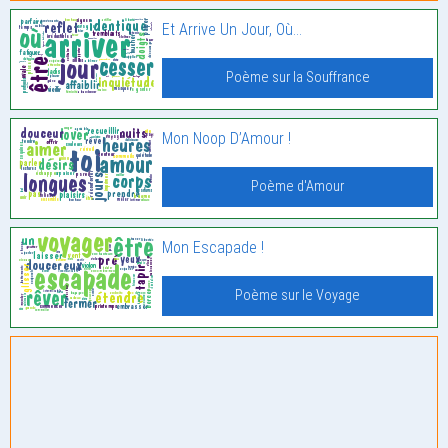
Et Arrive Un Jour, Où…
Poème sur la Souffrance
Mon Noop D’Amour !
Poème d'Amour
Mon Escapade !
Poème sur le Voyage