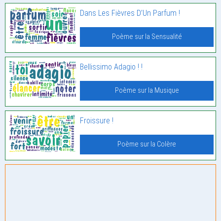
Dans Les Fièvres D’Un Parfum !
Poème sur la Sensualité
Bellissimo Adagio ! !
Poème sur la Musique
Froissure !
Poème sur la Colère