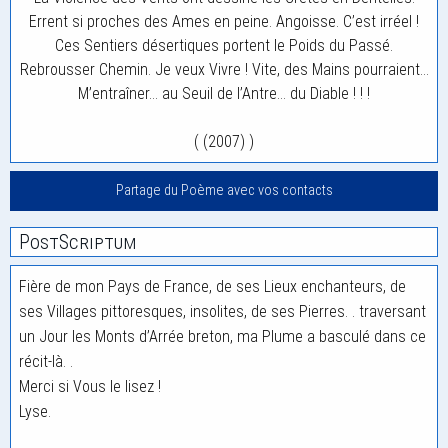
Errent si proches des Ames en peine. Angoisse. C’est irréel !
Ces Sentiers désertiques portent le Poids du Passé.
Rebrousser Chemin. Je veux Vivre ! Vite, des Mains pourraient…
M’entraîner… au Seuil de l’Antre… du Diable ! ! !
( (2007) )
Partage du Poème avec vos contacts
PostScriptum
Fière de mon Pays de France, de ses Lieux enchanteurs, de
ses Villages pittoresques, insolites, de ses Pierres. . traversant
un Jour les Monts d’Arrée breton, ma Plume a basculé dans ce
récit-là. .
Merci si Vous le lisez !
Lyse.