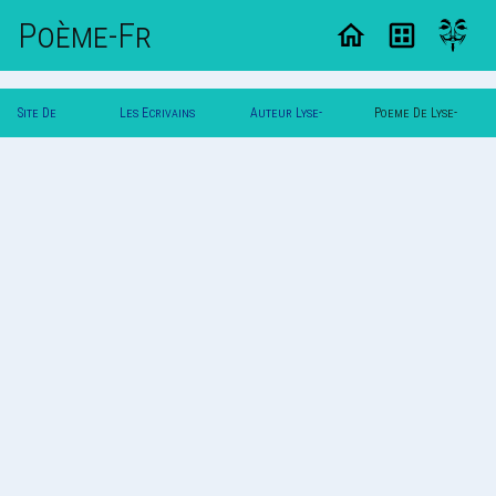
Poème-Fr
Site De
Les Ecrivains
Auteur Lyse-
Poeme De Lyse-
Poemes
Poetes
Claire
Claire