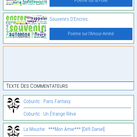
Poème sur la Folie
Souvenirs D’Encres…
Poème sur l'Amour-Amitié
Texte Des Commentateurs
Coburitc : Paris Fantasy
Coburitc : Un Étrange Rêve
La Mouche : ***Mon Amie*** [Défi Daniel]