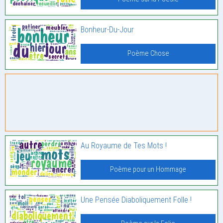
Bonheur-Du-Jour
Poème Chose
Au Royaume de Tes Mots !
Poème pour un Hommage
Une Pensée Diaboliquement Folle !