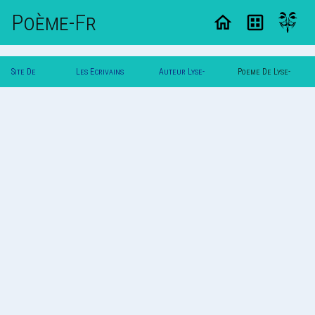
Poème-Fr
Site De
Les Ecrivains
Auteur Lyse-
Poeme De Lyse-
Poemes
Poetes
Claire
Claire