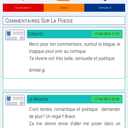
Coup de coeur: 0
J’aime: 2
J’aime pas: 0
Commentaires Sur La Poesie
Coburitc
17/04/2014 17:27
Merci pour ton commentaire, surtout la blague, le
tragique peut virer au comique.
Ta rêverie est très belle, sensuelle et poétique.
Amitié jp
La Mouche
17/04/2014 22:59
C’est tendre, romantique et poétique : demander
de plus? Un régal !! Bravo
Ça me donne envie d’aller me poser dans un