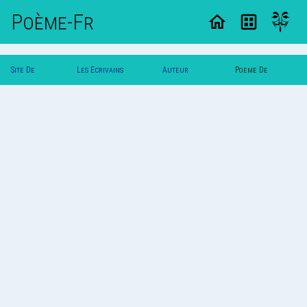
Poème-Fr
Site De
Les Ecrivains
Auteur
Poeme De
Poemes
Poetes
Coburitc
Coburitc