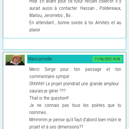
midi. En avant pour ce futur recueil collectif. Il y
aurait aussi à contacter: Hassan , Poldereaux,
Marlou, Jeromebs , Bo...
En attendant , bonne soirée à toi. Amitiés et au
plaisir
Maricarmelle
11/06/2022 16:06
Merci Serge pour ton passage et ton
commentaire sympa!
Ohhhhh! Le projet prendrait une grande ampleur :
saurais-je gérer ???
That is the question!!
Je ne connais pas tous les poètes que tu
nommes…
Mmmmm je pense qu’il faut d’abord bien mûrir le
projet et à ses dimensions??