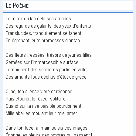
Le Poème
Le miroir du lac cèle ses arcanes.
Des regards de galants, des yeux d’enfants
Translucides, tranquillement se fanent
En égrenant leurs promesses d’antan.
Des fleurs tressées, trésors de jeunes filles,
Semées sur l’immarcescible surface
Témoignent des serments partis en vrille,
Des amants fous déchus d’état de grâce.
Ô lac, ton silence vibre et résonne
Puis étourdit le rêveur solitaire,
Quand sur ta rive paisible bourdonnent
Mille abeilles moulant leur miel amer.
Dans ton face- à -main saisis ces images !
Éponge les pleurs des ombres qui passent !