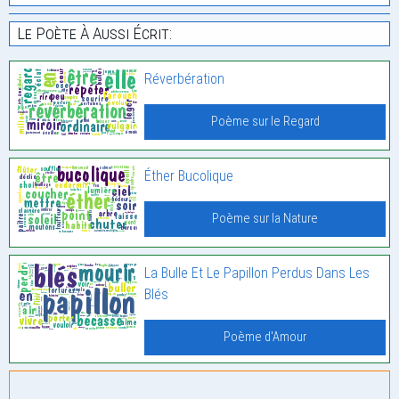
Le Poète À Aussi Écrit:
Réverbération
Poème sur le Regard
Éther Bucolique
Poème sur la Nature
La Bulle Et Le Papillon Perdus Dans Les
Blés
Poème d'Amour