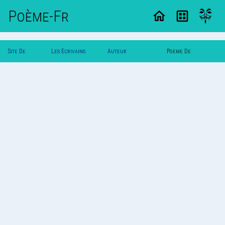
Poème-Fr
Site De
Les Ecrivains
Auteur
Poeme De
Poemes
Poetes
Maricarmelle
Maricarmelle