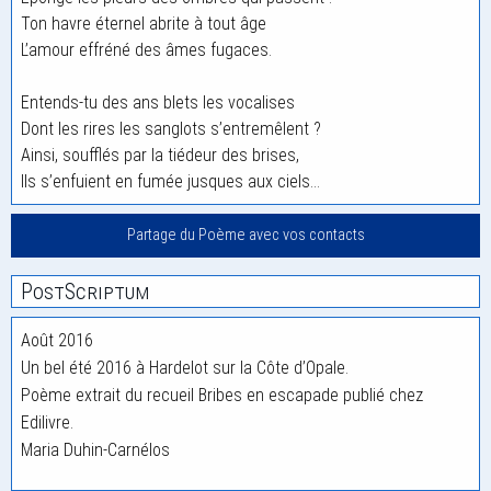
Ton havre éternel abrite à tout âge
L’amour effréné des âmes fugaces.
Entends-tu des ans blets les vocalises
Dont les rires les sanglots s’entremêlent ?
Ainsi, soufflés par la tiédeur des brises,
Ils s’enfuient en fumée jusques aux ciels…
Partage du Poème avec vos contacts
PostScriptum
Août 2016
Un bel été 2016 à Hardelot sur la Côte d’Opale.
Poème extrait du recueil Bribes en escapade publié chez
Edilivre.
Maria Duhin-Carnélos