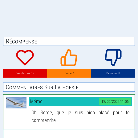
Récompense
Coup de coeur: 12
J’aime: 4
J’aime pas: 0
Commentaires Sur La Poesie
Mémo
12/06/2022 11:06
Oh Serge, que je suis bien placé pour te
comprendre...