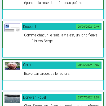
épanouit la rose . Un très beau poème .
Kocobail
26/06/2022 19:49
Comme chacun le sait, la vie est, un long fleuve "
.......... " bravo Serge...
Gerard
28/06/2022 18:46
Bravo Lamarque, belle lecture.
Donovan Nouel
23/07/2022 18:38
Cher Serge les rêves ne sont pas que réservé