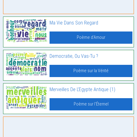
Ma Vie Dans Son Regard
Poème d'Amour
Democratie, Ou Vas-Tu ?
Poème sur la Vérité
Merveilles De L’Egypte Antique (1)
Poème sur l'Éternel