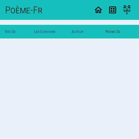
Poème-Fr
Site De
Les Ecrivains
Auteur
Poeme De
Poemes
Poetes
Lamarque
Lamarque