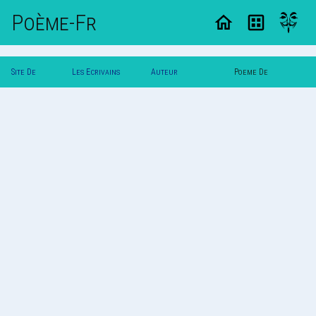
Poème-Fr
Site De
Les Ecrivains
Auteur
Poeme De
Poemes
Poetes
Maricarmelle
Maricarmelle