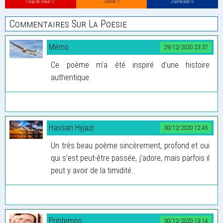
Coup de coeur: 2
J’aime: 1
J’aime pas: 0
Commentaires Sur La Poesie
Mémo
29/12/2020 23:37
Ce poème m’a été inspiré d’une histoire
authentique.
Hassan Hyjazi
30/12/2020 12:45
Un très beau poème sincèrement, profond et oui
qui s’est peut-être passée, j’adore, mais parfois il
peut y avoir de la timidité.
Printemps
30/12/2020 13:14