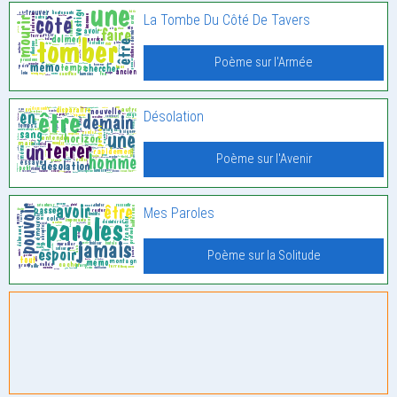
La Tombe Du Côté De Tavers
Poème sur l'Armée
Désolation
Poème sur l'Avenir
Mes Paroles
Poème sur la Solitude