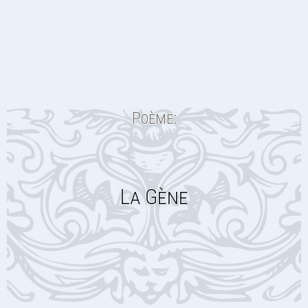
Poème:
La Gène