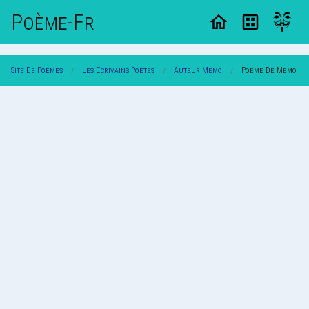
Poème-Fr
Site De Poemes
Les Ecrivains Poetes
Auteur Memo
Poeme De Memo