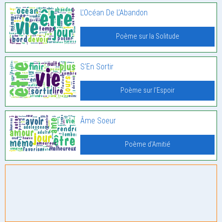
L’Océan De L’Abandon
Poème sur la Solitude
S’En Sortir
Poème sur l'Espoir
Âme Soeur
Poème d'Amitié