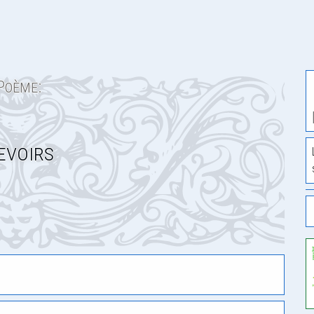
Poème:
evoirs