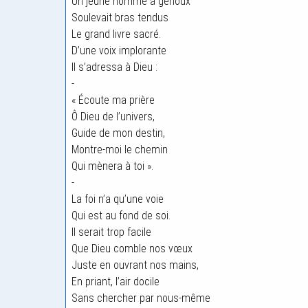
Un jeune homme à genoux
Soulevait bras tendus
Le grand livre sacré.
D’une voix implorante
Il s’adressa à Dieu :
-
« Écoute ma prière
Ô Dieu de l’univers,
Guide de mon destin,
Montre-moi le chemin
Qui mènera à toi ».
-
La foi n’a qu’une voie
Qui est au fond de soi.
Il serait trop facile
Que Dieu comble nos vœux
Juste en ouvrant nos mains,
En priant, l’air docile
Sans chercher par nous-même