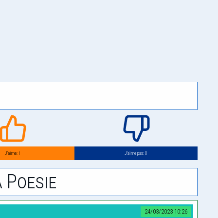
J’aime: 1
J’aime pas: 0
 Poesie
24/03/2023 10:26