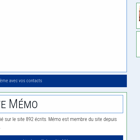
oème avec vos contacts
te Mémo
é sur le site 892 écrits. Mémo est membre du site depuis
.