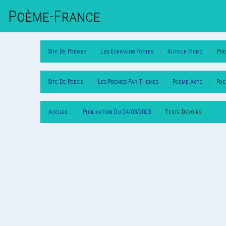
Poème-Fr
Ance
Site De Poemes
Les Ecrivains Poetes
Auteur Memo
Po
Site De Poesie
Les Poemes Par Themes
Poeme Acte
Poe
Accueil
Publication Du 24/03/2023
Texte Devoirs