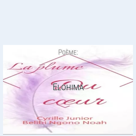
Poème:
Elohima