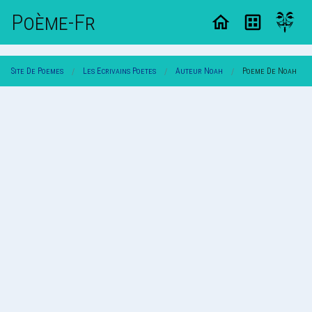
Poème-Fr
Site De Poemes
Les Ecrivains Poetes
Auteur Noah
Poeme De Noah