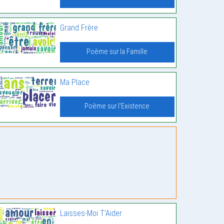
Grand Frère
Poème sur la Famille
Ma Place
Poème sur l'Existence
Laisses-Moi T’Aider