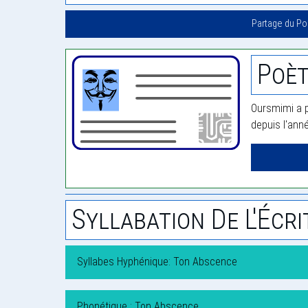
Partage du P
Poèt
Oursmimi a p
depuis l'ann
Syllabation De L'Écri
Syllabes Hyphénique: Ton Abscence
Phonétique : Ton Abscence