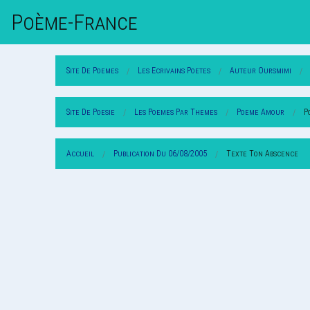
Poème-Fr
Ance
Site De Poemes
Les Ecrivains Poetes
Auteur Oursmimi
Site De Poesie
Les Poemes Par Themes
Poeme Amour
P
Accueil
Publication Du 06/08/2005
Texte Ton Abscence