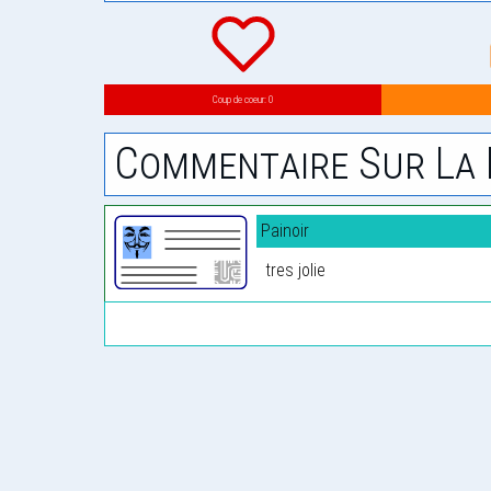
Coup de coeur: 0
Commentaire Sur La 
Painoir
tres jolie