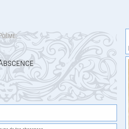
Poème:
Abscence