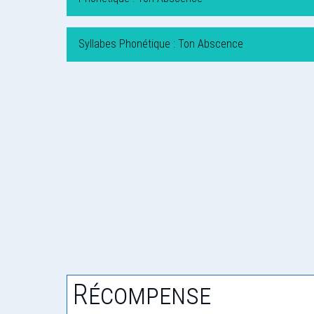
Syllabes Phonétique : Ton Abscence
Récompense