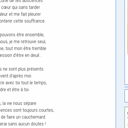
acune de tes abscences
e cœur qui sans tarder
leur et me fait pleurer
ontenir cette souffrance.
pouvons être ensemble,
us, je me retrouve seul,
e, tout mon être tremble
pression d’être en deuil…
as ne sont plus présents.
vent d’après moi
tre avec toi tout le temps,
dre et être à toi.
, la vie nous sépare
ences sont toujours courtes,
on de faire un cauchemard
erai sans aucun doutes !