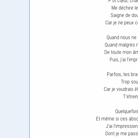
P’tit cœur, ch
Me déchire l
Saigne de dou
Car je ne peux c
Quand nous ne 
Quand malgrès no
De toute mon âm
Puis, j’ai l’im
Parfois, tes br
Trop sou
Car je voudrais ê
T’étrein
Quelquefois
Et même si ces absc
J’ai l’impressi
Dont je me pass