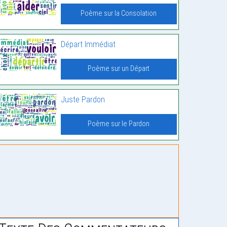
Poème sur la Consolation
Départ Immédiat
Poème sur un Départ
Juste Pardon
Poème sur le Pardon