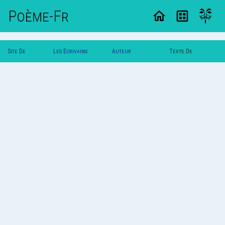
Poème-Fr
Site De
Les Ecrivains
Auteur
Texte De
Poemes
Poetes
Poldereaux
Poldereaux