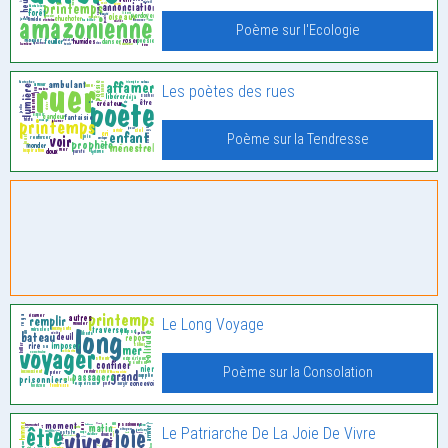
Poème sur l'Ecologie
Les poètes des rues
Poème sur la Tendresse
Le Long Voyage
Poème sur la Consolation
Le Patriarche De La Joie De Vivre