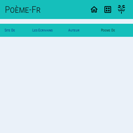
Poème-Fr
Site De
Les Ecrivains
Auteur
Poeme De
Poemes
Poetes
Printemps
Printemps