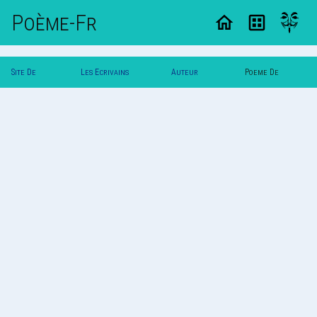
Poème-Fr
Site De
Les Ecrivains
Auteur
Poeme De
Poemes
Poetes
Psy6021
Psy6021