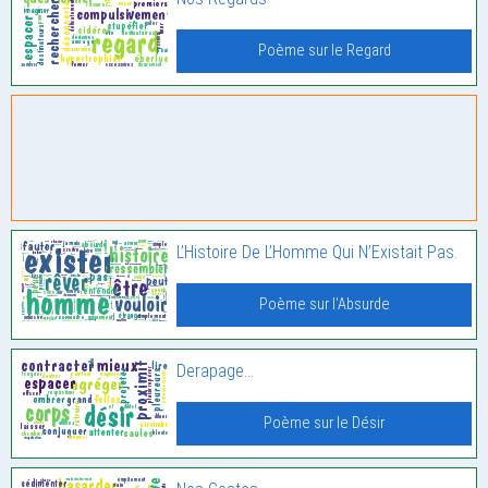
Poème sur le Regard
L’Histoire De L’Homme Qui N’Existait Pas.
Poème sur l'Absurde
Derapage…
Poème sur le Désir