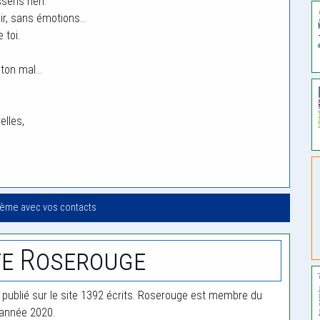
ssens rien.
nir, sans émotions…
 toi.
 ton mal…
elles,
oème avec vos contacts
e Roserouge
publié sur le site 1392 écrits. Roserouge est membre du
'année 2020.