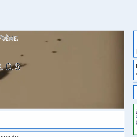
Poème:
. O. S