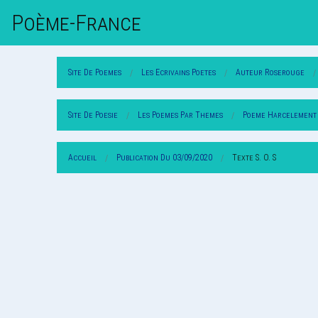
Poème-Fr
Ance
Site De Poemes
Les Ecrivains Poetes
Auteur Roserouge
Site De Poesie
Les Poemes Par Themes
Poeme Harcelement
Accueil
Publication Du 03/09/2020
Texte S. O. S