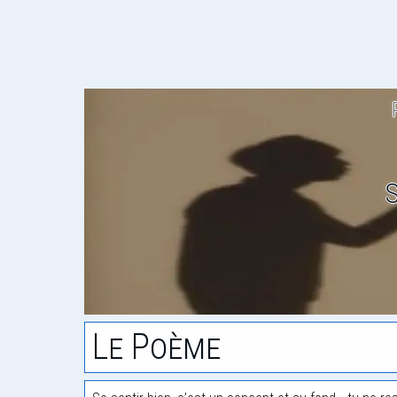
S
Le Poème