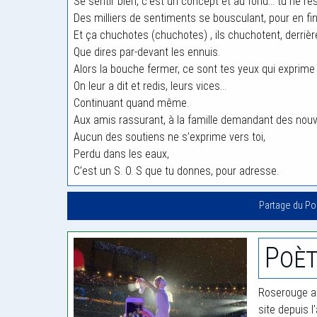
Se sentir bien, c’est un concept et au fond… tu ne re
Des milliers de sentiments se bousculant, pour en fi
Et ça chuchotes (chuchotes) , ils chuchotent, derrière
Que dires par-devant les ennuis.
Alors la bouche fermer, ce sont tes yeux qui exprime
On leur a dit et redis, leurs vices…
Continuant quand même.
Aux amis rassurant, à la famille demandant des nouv
Aucun des soutiens ne s’exprime vers toi,
Perdu dans les eaux,
C’est un S. O. S que tu donnes, pour adresse.
Partage du P
Poèt
Roserouge a 
site depuis l