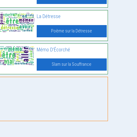
La Détresse
Poème sur la Détresse
Mémo D’Écorché
Slam sur la Souffrance