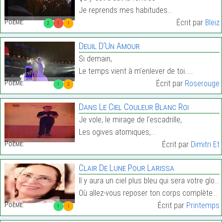
Je reprends mes habitudes…
Poème:
Écrit par
Bleiz
2
1
1
Deuil D’Un Amour
Si demain,
Le temps vient à m’enlever de toi……
Poème:
Écrit par
Roserouge
1
2
Dans Le Ciel Couleur Blanc Roi
Je vole, le mirage de l’escadrille,
Les ogives atomiques,…
Poème:
Écrit par
Dimitri Et
Clair De Lune Pour Larissa
Il y aura un ciel plus bleu qui sera votre gloire,
Où allez-vous reposer ton corps complètement indol…
Poème:
Écrit par
Printemps
1
1