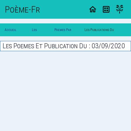
Poème-Fr
Accueil
Les
Poemes Par
Les Publications Du
Poesie
Poesies
Date
03/09/2020
Les Poemes Et Publication Du : 03/09/2020