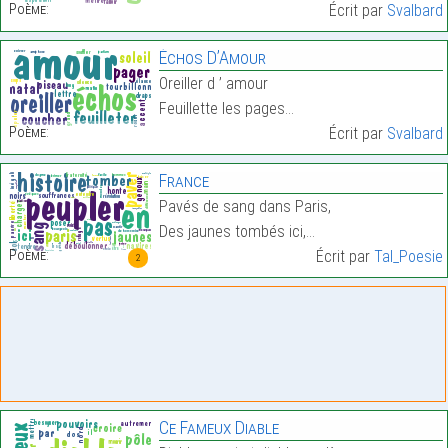
Poème:
Écrit par
Svalbard
Échos D’Amour
Oreiller d ’ amour
Feuillette les pages…
Poème:
Écrit par
Svalbard
France
Pavés de sang dans Paris,
Des jaunes tombés ici,…
Poème:
Écrit par
Tal_Poesie
2
Ce Fameux Diable