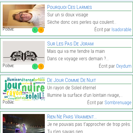
Pourquoi Ces Larmes
Sur un si doux visage
Sèche donc ces perles qui coulent…
Poème:
Écrit par
Isadorable
1
1
Sur Les Pas De Joram
Mais qui va me tendre la main
Dans ce voyage vers demain ?…
Poème:
Écrit par
Oxydum
1
1
De Jour Comme De Nuit
Un rayon de Soleil éternel
Illumine la surface d’un lointain rivage,…
Poème:
Écrit par
Sombrenuage
Rien Ne Pars Vraiment…
Je ne pouvais pas t’approcher de trop près.
Tu n’en savais rien……