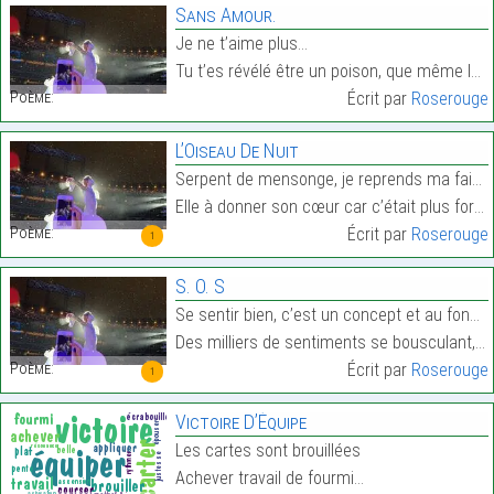
Sans Amour.
Je ne t’aime plus…
Tu t’es révélé être un poison, que même les épines…
Poème:
Écrit par
Roserouge
L’Oiseau De Nuit
Serpent de mensonge, je reprends ma faiblesse, eff
Elle à donner son cœur car c’était plus fort qu’el…
Poème:
Écrit par
Roserouge
1
S. O. S
Se sentir bien, c’est un concept et au fond… tu ne
Des milliers de sentiments se bousculant, pour en …
Poème:
Écrit par
Roserouge
1
Victoire D’Équipe
Les cartes sont brouillées
Achever travail de fourmi…