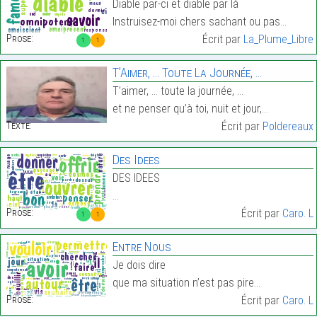
Diable par-ci et diable par là
Instruisez-moi chers sachant ou pas…
Prose:
Écrit par
La_Plume_Libre
1
1
T’Aimer, … Toute La Journée, …
T’aimer, … toute la journée, …
et ne penser qu’à toi, nuit et jour,…
Texte:
Écrit par
Poldereaux
Des Idees
DES IDEES
…
Prose:
Écrit par
Caro. L
1
1
Entre Nous
Je dois dire
que ma situation n’est pas pire…
Prose:
Écrit par
Caro. L