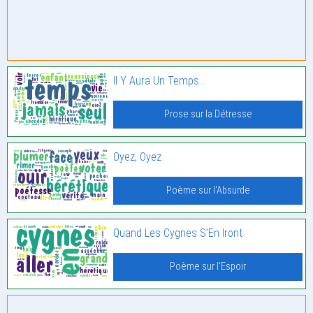
Il Y Aura Un Temps…
Prose sur la Détresse
Oyez, Oyez
Poème sur l'Absurde
Quand Les Cygnes S’En Iront
Poème sur l'Espoir