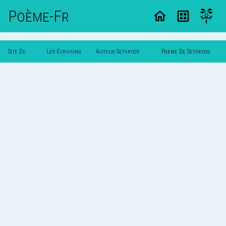
Poème-Fr
Site De
Les Ecrivains
Auteur Setarcos
Poeme De Setarcos
Poemes
Poetes
L'heretique
L'heretique