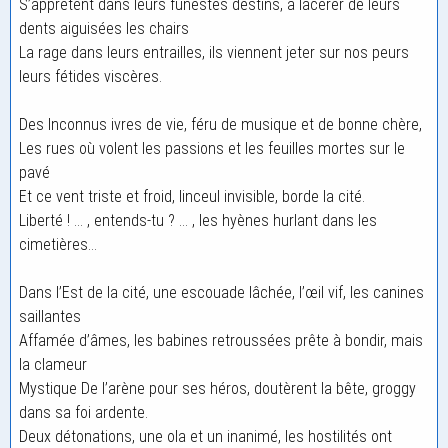
S’apprêtent dans leurs funestes destins, à lacérer de leurs
dents aiguisées les chairs
La rage dans leurs entrailles, ils viennent jeter sur nos peurs
leurs fétides viscères.
Des Inconnus ivres de vie, féru de musique et de bonne chère,
Les rues où volent les passions et les feuilles mortes sur le
pavé
Et ce vent triste et froid, linceul invisible, borde la cité.
Liberté ! … , entends-tu ? … , les hyènes hurlant dans les
cimetières…
Dans l’Est de la cité, une escouade lâchée, l’œil vif, les canines
saillantes
Affamée d’âmes, les babines retroussées prête à bondir, mais
la clameur
Mystique De l’arène pour ses héros, doutèrent la bête, groggy
dans sa foi ardente.
Deux détonations, une ola et un inanimé, les hostilités ont