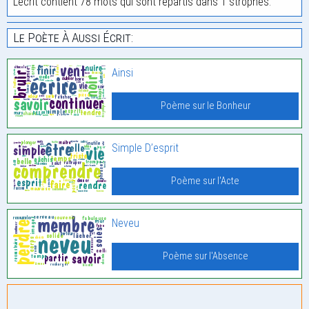
L'écrit contient 78 mots qui sont répartis dans 1 strophes.
Le Poète À Aussi Écrit:
Ainsi
Poème sur le Bonheur
Simple D’esprit
Poème sur l'Acte
Neveu
Poème sur l'Absence