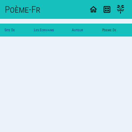
Poème-Fr
Site De
Les Ecrivains
Auteur
Poeme De
Poemes
Poetes
Simplay
Simplay