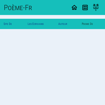
Poème-Fr
Site De
Les Ecrivains
Auteur
Poeme De
Poemes
Poetes
`Yuna`
`Yuna`