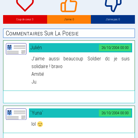
Coup de coeur: 0
J’aime: 0
J’aime pas: 0
Commentaires Sur La Poesie
Julién
26/10/2004 00:00
J’aime aussi beaucoup Soldier dc je suis
solidaire ! bravo
Amitié
Ju.
`Yuna`
26/10/2004 00:00
lol