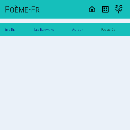
Poème-Fr
Site De
Les Ecrivains
Auteur
Poeme De
Poemes
Poetes
`Yuna`
`Yuna`