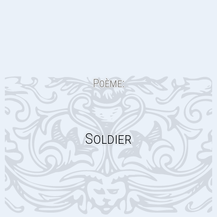
Poème:
Soldier