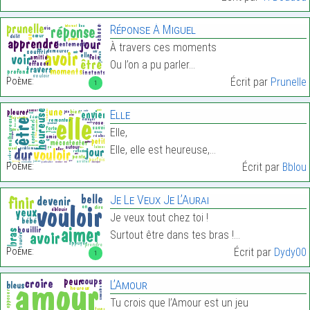
Réponse À Miguel
À travers ces moments
Ou l’on a pu parler…
Poème:
Écrit par
Prunelle
1
Elle
Elle,
Elle, elle est heureuse,…
Poème:
Écrit par
Bblou
Je Le Veux Je L’Aurai
Je veux tout chez toi !
Surtout être dans tes bras !…
Poème:
Écrit par
Dydy00
1
L’Amour
Tu crois que l’Amour est un jeu