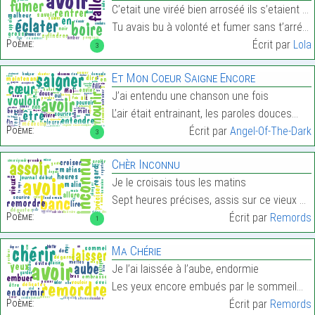
C’etait une viréé bien arroséé ils s’etaient tous
Tu avais bu à volonté et fumer sans t’arréter.…
Poème:
Écrit par
Lola
3
Et Mon Coeur Saigne Encore
J’ai entendu une chanson une fois
L’air était entrainant, les paroles douces…
Poème:
Écrit par
Angel-Of-The-Dark
3
Chèr Inconnu
Je le croisais tous les matins
Sept heures précises, assis sur ce vieux banc…
Poème:
Écrit par
Remords
1
Ma Chérie
Je l’ai laissée à l’aube, endormie
Les yeux encore embués par le sommeil…
Poème:
Écrit par
Remords