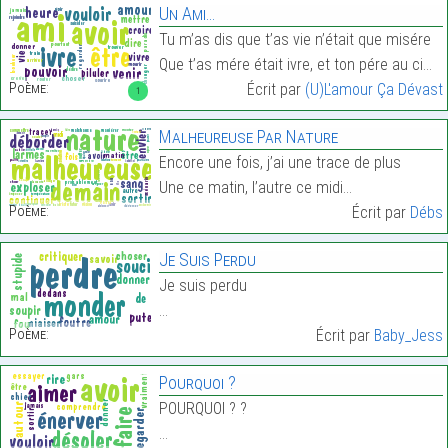
Un Ami…
Tu m’as dis que t’as vie n’était que misére
Que t’as mére était ivre, et ton pére au cimetiére…
Poème:
Écrit par
(U)L'amour Ça Dévast
1
Malheureuse Par Nature
Encore une fois, j’ai une trace de plus
Une ce matin, l’autre ce midi…
Poème:
Écrit par
Débs
Je Suis Perdu
Je suis perdu
…
Poème:
Écrit par
Baby_Jess
Pourquoi ?
POURQUOI ? ?
…