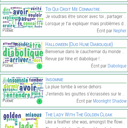
Toi Qui Croit Me Connaitre…
Je voudrais être sincer avec toi ; partager le fon
Lorsque je t’ai expliquer mais problèmes de santé,…
Poème:
Écrit par
Nepher
Halloween {Duo Hlne Diabolique}
Bienvenue dans le cauchemar du monde magique d’hal
Revue par hlne et diabolique !…
Poème:
Écrit par
Diabolique
3
Insomnie
La pluie tombe à verse dehors
J’entends les gouttes s’écrassées sur le sol…
Poème:
Écrit par
Moonlight Shadow
8
The Lady With The Golden Cloak
Like a feather she was, amongst the flowing flock