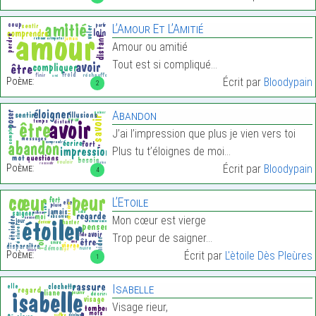
L’Amour Et L’Amitié
Amour ou amitié
Tout est si compliqué…
Poème:
Écrit par
Bloodypain
2
Abandon
J’ai l’impression que plus je vien vers toi
Plus tu t’éloignes de moi…
Poème:
Écrit par
Bloodypain
4
L’Etoile
Mon cœur est vierge
Trop peur de saigner…
Poème:
Écrit par
L'ètoile Dès Pleùres
1
Isabelle
Visage rieur,