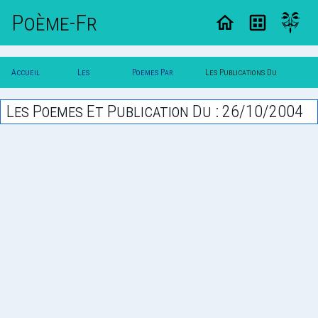
Poème-Fr
Accueil
Les
Poemes Par
Les Publications Du
Poesie
Poesies
Date
26/10/2004
Les Poemes Et Publication Du : 26/10/2004