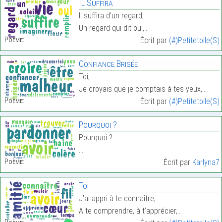
Il Suffira
Il suffira d’un regard,
Un regard qui dit oui,…
Poème:
Écrit par
(#)Petitetoile(S)
Confiance Brisée
Toi,
Je croyais que je comptais à tes yeux,…
Poème:
Écrit par
(#)Petitetoile(S)
Pourquoi ?
Pourquoi ?
…
Poème:
Écrit par
Karlyna7
Toi
J’ai appri à te connaître,
A te comprendre, à t’apprécier,…