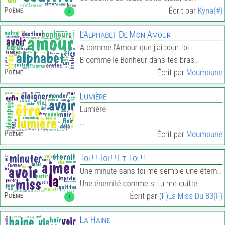
Poème:
Écrit par
Kyna(#)
3
L’Alphabet De Mon Amour
A comme l’Amour que j’ai pour toi
B comme le Bonheur dans tes bras…
Poème:
Écrit par
Moumoune
Lumière
Lumière
…
Poème:
Écrit par
Moumoune
Toi ! ! Toi ! ! Et Toi ! !
Une minute sans toi me semble une éternité,
Une énernité comme si tu me quitté…
Poème:
Écrit par
(F)La Miss Du 83(F)
1
La Haine