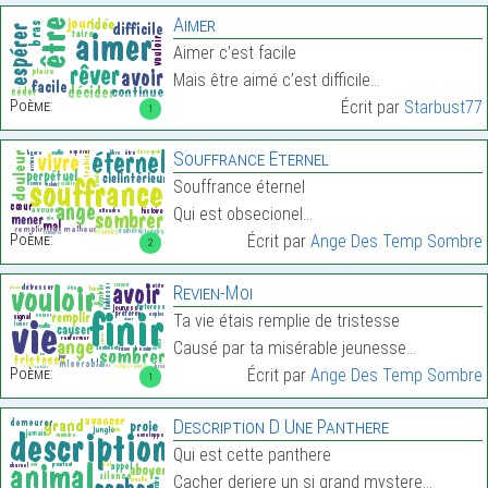
Aimer
Aimer c’est facile
Mais être aimé c’est difficile…
Poème:
Écrit par
Starbust77
1
Souffrance Éternel
Souffrance éternel
Qui est obsecionel…
Poème:
Écrit par
Ange Des Temp Sombre
2
Revien-Moi
Ta vie étais remplie de tristesse
Causé par ta misérable jeunesse…
Poème:
Écrit par
Ange Des Temp Sombre
1
Description D Une Panthere
Qui est cette panthere
Cacher deriere un si grand mystere…