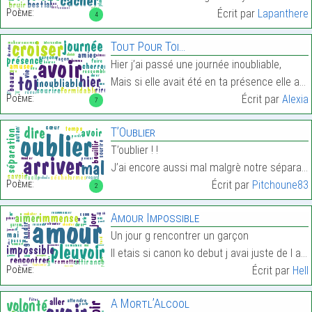
Poème:
Écrit par
Lapanthere
4
Tout Pour Toi…
Hier j’ai passé une journée inoubliable,
Mais si elle avait été en ta présence elle aurait …
Poème:
Écrit par
Alexia
7
T’Oublier
T’oublier ! !
J’ai encore aussi mal malgrè notre séparation…
Poème:
Écrit par
Pitchoune83
2
Amour Impossible
Un jour g rencontrer un garçon
Il etais si canon ko debut j avai juste de l attir…
Poème:
Écrit par
Hell
A Mortl’Alcool