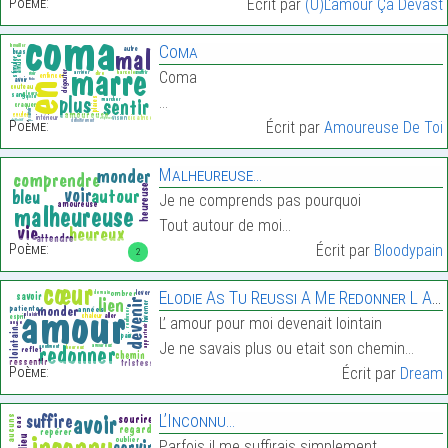
Poème:
Écrit par
(U)L'amour Ça Dévast
Coma
Coma
…
Poème:
Écrit par
Amoureuse De Toi
Malheureuse…
Je ne comprends pas pourquoi
Tout autour de moi…
Poème:
Écrit par
Bloodypain
2
Elodie As Tu Reussi A Me Redonner L Amour ! ! ! ! ! ! !
L’ amour pour moi devenait lointain
Je ne savais plus ou etait son chemin…
Poème:
Écrit par
Dream
L’Inconnu…
Parfois il me suffirais simplement