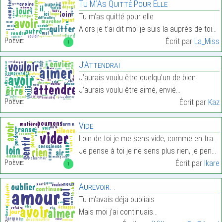
Tu M’As Quitté Pour Elle
Tu m’as quitté pour elle
Alors je t’ai dit moi je suis la auprès de toi…
Poème:
Écrit par
La_Miss
1
J’Attendrai
J’aurais voulu être quelqu’un de bien
J’aurais voulu être aimé, envié…
Poème:
Écrit par
Kaz
Vide
Loin de toi je me sens vide, comme en transe
Je pense à toi je ne sens plus rien, je pense…
Poème:
Écrit par
Ikare
1
Aurevoir. .
Tu m’avais déja oubliais
Mais moi j’ai continuais…