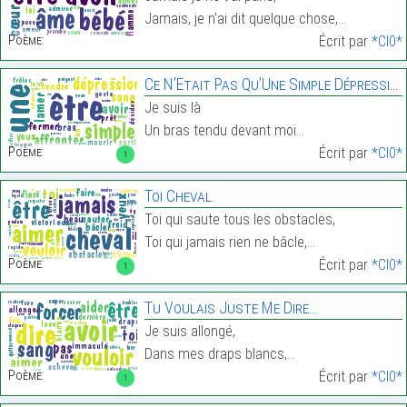
Jamais, je n’ai dit quelque chose,…
Poème:
Écrit par
*Cl0*
Ce N’Était Pas Qu’Une Simple Dépression.
Je suis là
Un bras tendu devant moi…
Poème:
Écrit par
*Cl0*
1
Toi Cheval.
Toi qui saute tous les obstacles,
Toi qui jamais rien ne bâcle,…
Poème:
Écrit par
*Cl0*
1
Tu Voulais Juste Me Dire…
Je suis allongé,
Dans mes draps blancs,…
Poème:
Écrit par
*Cl0*
1