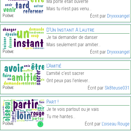
Ma porte était ouverte
Mais tu n’est pas venu…
Poème:
Écrit par
Dryxxxangel
D’Un Instant A Lautre
Je tai demander de danser
Mais seulement par amitier…
Poème:
Écrit par
Dryxxxangel
L’Amitié
L’amitié c’est sacrer
Ont peux pas l’enlever…
Poème:
Écrit par
Sk8teuse031
Part !
Je te vois partout ou je vais
Tu me hantes…
Poème:
Écrit par
L'oiseau Rouge
1