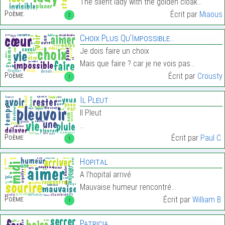
The silent lady with the golden cloak…
Poème:
Écrit par
Miaous
2
Choix Plus Qu’Impossible…
Je dois faire un choix
Mais que faire ? car je ne vois pas…
Poème:
Écrit par
Crousty
1
Il Pleut
Il Pleut
…
Poème:
Écrit par
Paul C.
1
Hopital
A l’hopital arrivé
Mauvaise humeur rencontré…
Poème:
Écrit par
William B.
1
Patricia