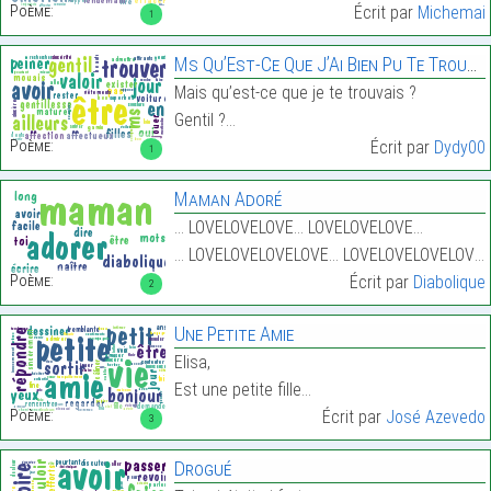
Poème:
Écrit par
Michemai
1
Ms Qu’Est-Ce Que J’Ai Bien Pu Te Trouver ?
Mais qu’est-ce que je te trouvais ?
Gentil ?…
Poème:
Écrit par
Dydy00
1
Maman Adoré
… LOVELOVELOVE… LOVELOVELOVE…
… LOVELOVELOVELOVE… LOVELOVELOVELOVE……
Poème:
Écrit par
Diabolique
2
Une Petite Amie
Elisa,
Est une petite fille…
Poème:
Écrit par
José Azevedo
3
Drogué