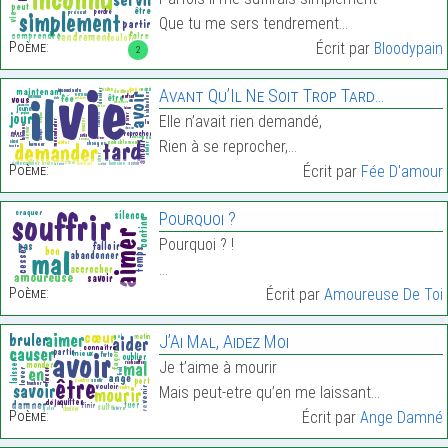
Que tu me sers tendrement…
Poème:
Écrit par
Bloodypain
2
Avant Qu’Il Ne Soit Trop Tard…
Elle n’avait rien demandé,
Rien à se reprocher,…
Poème:
Écrit par
Fée D'amour
Pourquoi ?
Pourquoi ? !
…
Poème:
Écrit par
Amoureuse De Toi
J’Ai Mal, Aidez Moi
Je t’aime à mourir
Mais peut-etre qu’en me laissant…
Poème:
Écrit par
Ange Damné