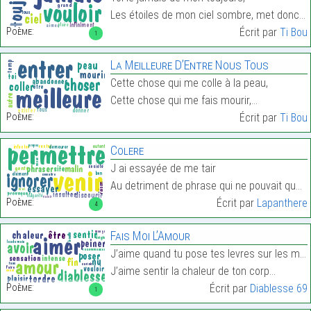
Les étoiles de mon ciel sombre, met donc un peu de…
Poème:
Écrit par
Ti Bou
1
La Meilleure D’Entre Nous Tous
Cette chose qui me colle à la peau,
Cette chose qui me fais mourir,…
Poème:
Écrit par
Ti Bou
Colere
J ai essayée de me tair
Au detriment de phrase qui ne pouvait que deplair…
Poème:
Écrit par
Lapanthere
4
Fais Moi L’Amour
J’aime quand tu pose tes levres sur les miennes
J’aime sentir la chaleur de ton corp…
Poème:
Écrit par
Diablesse 69
1