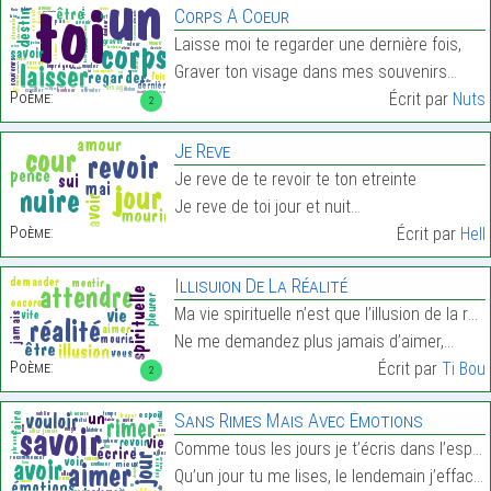
Corps À Coeur
Laisse moi te regarder une dernière fois,
Graver ton visage dans mes souvenirs…
Poème:
Écrit par
Nuts
2
Je Reve
Je reve de te revoir te ton etreinte
Je reve de toi jour et nuit…
Poème:
Écrit par
Hell
Illisuion De La Réalité
Ma vie spirituelle n’est que l’illusion de la réal
Ne me demandez plus jamais d’aimer,…
Poème:
Écrit par
Ti Bou
2
Sans Rimes Mais Avec Émotions
Comme tous les jours je t’écris dans l’espoir
Qu’un jour tu me lises, le lendemain j’efface…