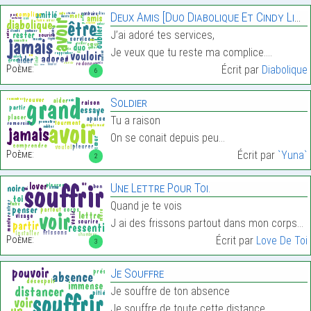
Deux Amis [Duo Diabolique Et Cindy Limpens]
J’ai adoré tes services,
Je veux que tu reste ma complice.…
Poème:
Écrit par
Diabolique
6
Soldier
Tu a raison
On se conait depuis peu…
Poème:
Écrit par
`Yuna`
2
Une Lettre Pour Toi.
Quand je te vois
J ai des frissons partout dans mon corps…
Poème:
Écrit par
Love De Toi
3
Je Souffre
Je souffre de ton absence
Je souffre de toute cette distance…