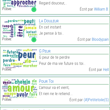
Regard douceur,…
Poème:
Écrit par
William B.
1
La Douleur
En cet instant
Je pense à toi…
Poème:
Écrit par
Bloodypain
2
G Peur
G peur de te perdre
Peur de ma vie future ss toi…
Poème:
Écrit par
Hell
Pour Toi
L’amour va et vient,
Et rien ne le retiend.…
Poème:
Écrit par
(#)Petitetoile(S)