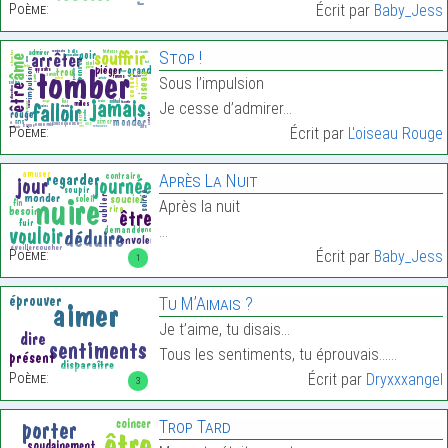
Poème:
Écrit par
Baby_Jess
Stop !
Sous l’impulsion
Je cesse d’admirer…
Poème:
Écrit par
L'oiseau Rouge
Après La Nuit
Après la nuit
…
Poème:
Écrit par
Baby_Jess
1
Tu M’Aimais ?
Je t’aime, tu disais…
Tous les sentiments, tu éprouvais……
Poème:
Écrit par
Dryxxxangel
3
Trop Tard