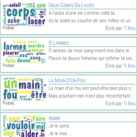
Deux Corps En Lacés
A l’aube d’une vie comme celle là,
Où le soleil se couche de ses milles et unes coule…
Poème:
Écrit par
Ti Bou
Ô Larmes
Ô larmes de mon sang mord moi dans le cou à la fol
Pleure ta douce frénésie qui rythme ta vie,…
Poème:
Écrit par
Ti Bou
La Main D’Un Fou
La main d’un fou est peut-être bien plus sur que c
Mais pourtant rien n’est plus réconfortant qu’un h…
Poème:
Écrit par
Ti Bou
Aider
Je le sens…
Je le vois……