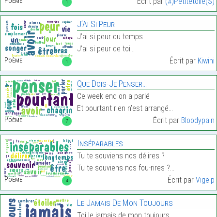
Poème:
Écrit par
(#)Petitetoile(S)
1
J’Ai Si Peur
J’ai si peur du temps
J’ai si peur de toi…
Poème:
Écrit par
Kiwini
1
Que Dois-Je Penser…
Ce week end on a parlé
Et pourtant rien n’est arrangé…
Poème:
Écrit par
Bloodypain
7
Inséparables
Tu te souviens nos délires ?
Tu te souviens nos fou-rires ?…
Poème:
Écrit par
Vige:p
4
Le Jamais De Mon Toujours
Toi le jamais de mon toujours,