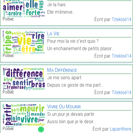
Je la hais
Elle m’énerve…
Poème:
Écrit par
Titekloé14
La Vie
Pour moi la vie c’est quoi ?
Un enchainement de petits plaisir…
Poème:
Écrit par
Titekloé14
Ma Différence
Je me sens apart
Depuis ce geste de ma part…
Poème:
Écrit par
Titekloé14
Vivre Ou Mourir
Si un jour je devais partir
Aussi loin que je le desir…
Poème:
Écrit par
Lapanthere
1