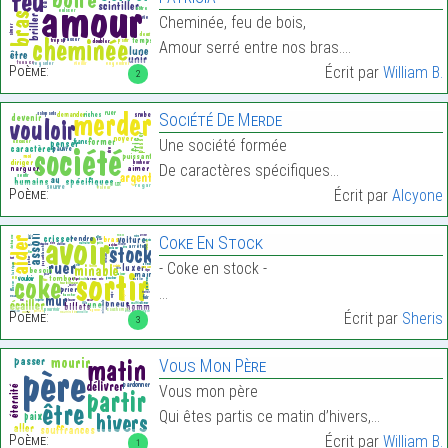
Cheminée, feu de bois,
Amour serré entre nos bras.…
Poème:
Écrit par
William B.
2
Société De Merde
Une société formée
De caractères spécifiques…
Poème:
Écrit par
Alcyone
Coke En Stock
- Coke en stock -
…
Poème:
Écrit par
Sheris
3
Vous Mon Père
Vous mon père
Qui êtes partis ce matin d’hivers,…
Poème:
Écrit par
William B.
1