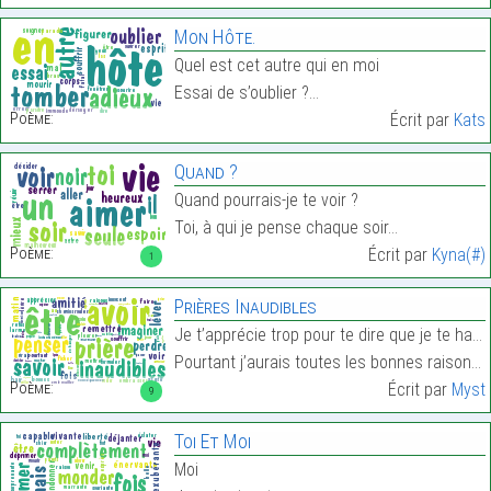
Mon Hôte.
Quel est cet autre qui en moi
Essai de s’oublier ?…
Poème:
Écrit par
Kats
Quand ?
Quand pourrais-je te voir ?
Toi, à qui je pense chaque soir…
Poème:
Écrit par
Kyna(#)
1
Prières Inaudibles
Je t’apprécie trop pour te dire que je te hais.
Pourtant j’aurais toutes les bonnes raisons de le …
Poème:
Écrit par
Myst
9
Toi Et Moi
Moi