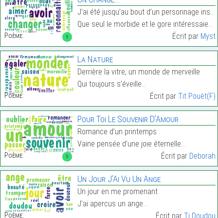
J’ai été jusqu’au bout d’un personnage insensé,
Que seul le morbide et le gore intéressaient,…
Poème:
Écrit par
Myst
5
La Nature
Derrière la vitre, un monde de merveille
Qui toujours s’éveille…
Poème:
Écrit par
Tit Pouèt(F)
Pour Toi Le Souvenir D’Amour
Romance d’un printemps
Vaine pensée d’une joie éternelle…
Poème:
Écrit par
Deborah
5
Un Jour J’Ai Vu Un Ange
Un jour en me promenant
J’ai apercus un ange…
Poème:
Écrit par
Ti Doudou