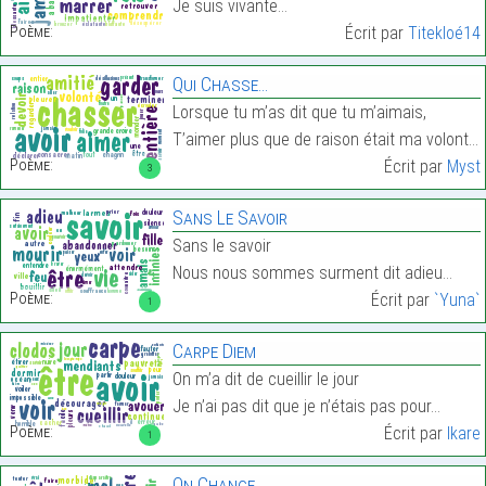
Je suis vivante…
Poème:
Écrit par
Titekloé14
Qui Chasse…
Lorsque tu m’as dit que tu m’aimais,
T’aimer plus que de raison était ma volonté.…
Poème:
Écrit par
Myst
3
Sans Le Savoir
Sans le savoir
Nous nous sommes surment dit adieu…
Poème:
Écrit par
`Yuna`
1
Carpe Diem
On m’a dit de cueillir le jour
Je n’ai pas dit que je n’étais pas pour…
Poème:
Écrit par
Ikare
1
On Change…