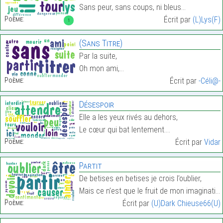
Sans peur, sans coups, ni bleus…
Poème:
Écrit par
(L)Lys(F)
1
(Sans Titre)
Par la suite,
Oh mon ami,…
Poème:
Écrit par
-Céli@-
Désespoir
Elle a les yeux rivés au dehors,
Le cœur qui bat lentement.…
Poème:
Écrit par
Vidar
Partit
De betises en betises je crois l’oublier,
Mais ce n’est que le fruit de mon imagination.…
Poème:
Écrit par
(U)Dark Chieuse66(U)