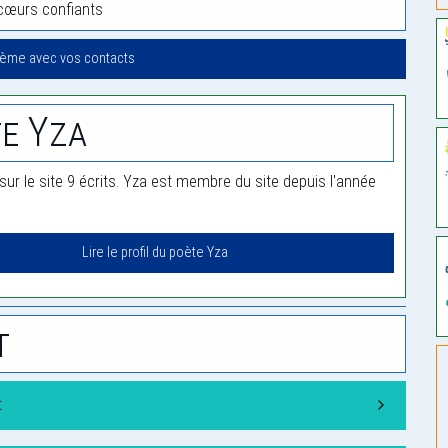
cœurs confiants
oème avec vos contacts
e Yza
sur le site 9 écrits. Yza est membre du site depuis l'année
Lire le profil du poète Yza
t
t