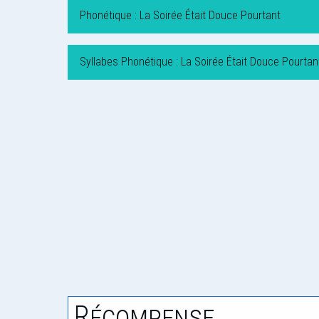
Phonétique : La Soirée Était Douce Pourtant
Syllabes Phonétique : La Soirée Était Douce Pourtan
Récompense