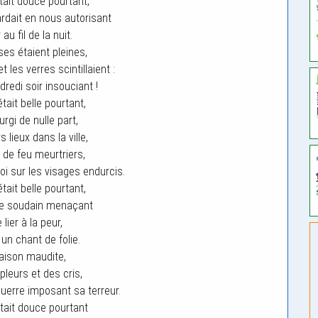
tait douce pourtant,
ardait en nous autorisant
 au fil de la nuit.
ses étaient pleines,
et les verres scintillaient :
dredi soir insouciant !
tait belle pourtant,
rgi de nulle part,
s lieux dans la ville,
de feu meurtriers,
roi sur les visages endurcis.
tait belle pourtant,
ne soudain menaçant
 lier à la peur,
un chant de folie.
aison maudite,
pleurs et des cris,
guerre imposant sa terreur.
était douce pourtant