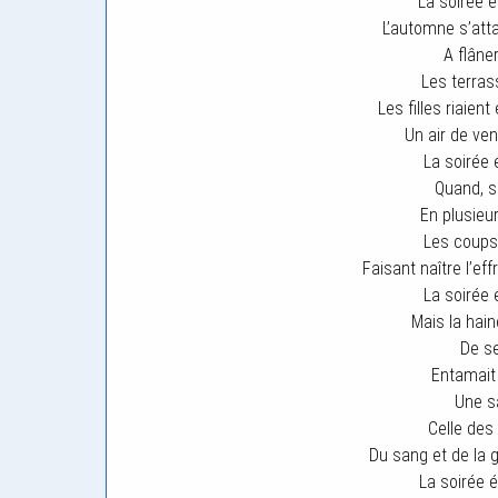
La soirée é
L’automne s’att
A flâner
Les terras
Les filles riaient 
Un air de ven
La soirée é
Quand, su
En plusieur
Les coups 
Faisant naître l’eff
La soirée é
Mais la hai
De se
Entamait 
Une s
Celle des 
Du sang et de la 
La soirée 