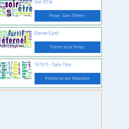
Soir D’Été
Prose - Sans Thème -
Éternel Furtif
Poème sur le Temps
167315 - Sans Titre
Poème sur une Séparation