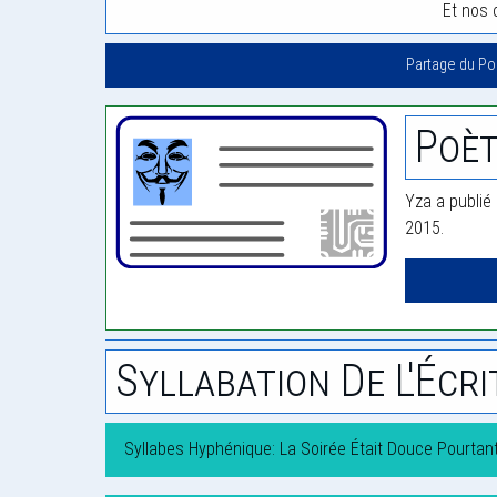
Et nos 
Partage du P
Poèt
Yza a publié 
2015.
Syllabation De L'Écri
Syllabes Hyphénique: La Soirée Était Douce Pourtan