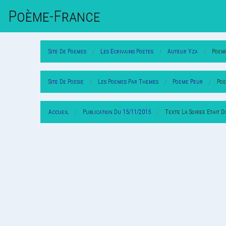
Poème-Fr
Ance
Site De Poemes
Les Ecrivains Poetes
Auteur Yza
Poem
Site De Poesie
Les Poemes Par Themes
Poeme Peur
Poe
Accueil
Publication Du 15/11/2015
Texte La Soiree Etait 