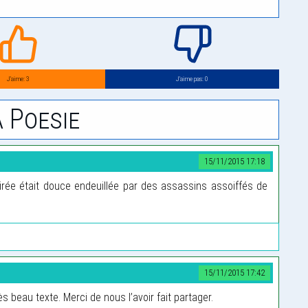
J’aime: 3
J’aime pas: 0
 Poesie
15/11/2015 17:18
rée était douce endeuillée par des assassins assoiffés de
15/11/2015 17:42
 beau texte. Merci de nous l’avoir fait partager.