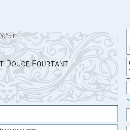
Poème:
it Douce Pourtant
M