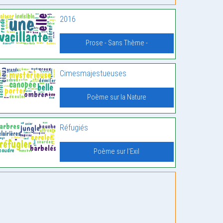
2016
Prose - Sans Thème -
Cimesmajestueuses
Poème sur la Nature
Réfugiés
Poème sur l'Exil