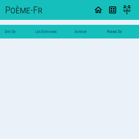
Poème-Fr
Site De
Les Ecrivains
Auteur
Poeme De
Poemes
Poetes
Zeugme
Zeugme