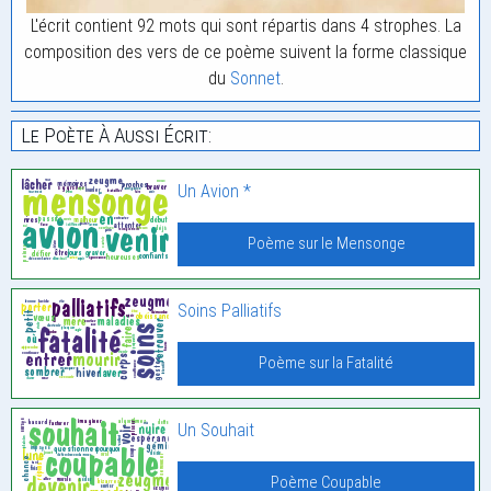
L'écrit contient 92 mots qui sont répartis dans 4 strophes. La
composition des vers de ce poème suivent la forme classique
du
Sonnet
.
Le Poète À Aussi Écrit:
Un Avion *
Poème sur le Mensonge
Soins Palliatifs
Poème sur la Fatalité
Un Souhait
Poème Coupable