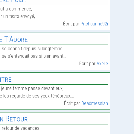
out a commencé,
r un texto envoyé,…
Écrit par
Pitchounne92i
e T’Adore
 se connait depuis si longtemps
 se s’entendait pas si bien avant…
Écrit par
Axelle
itre
 jeune femme passe devant eux,
le les regarde de ses yeux ténébreux,…
Écrit par
Deadmessiah
n Retour
 retour de vacances