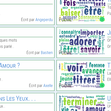
T
…
Pa
Poème:
Écrit par
Angeperdu
1
J
elques mots
On
ais parlé…
On
Poème:
Écrit par
Bastien
’Amour ?
T
La
r…
El
Poème:
Écrit par
Axelle
5
s Les Yeux. . .
U
ux…
Un