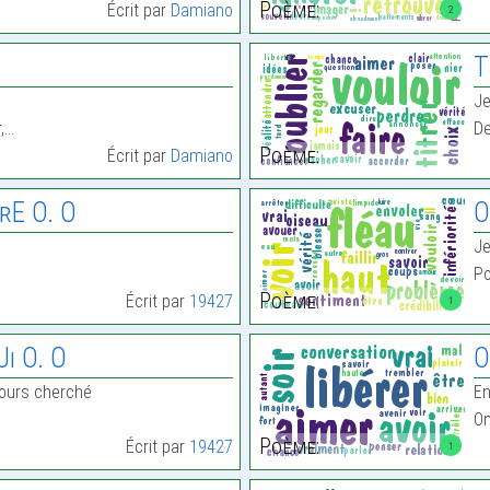
Poème:
Écrit par
Damiano
2
T
Je
,…
De
Poème:
Écrit par
Damiano
rE O. O
O
Je
Po
Poème:
Écrit par
19427
1
i O. O
O
ujours cherché
En
On
Poème:
Écrit par
19427
1