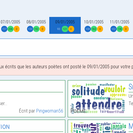
07/01/2005
08/01/2005
09/01/2005
10/01/2005
11/01/2005
157
206
0
133
192
0
93
121
0
108
162
0
102
136
0
ux écrits que les auteurs poètes ont posté le 09/01/2005 pour votre pl
S
Un
ser…
Te
Poème:
Écrit par
Pingwoman56
ion
M