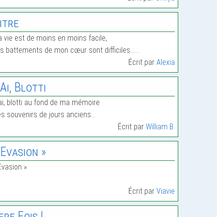
itre
 vie est de moins en moins facile,
s battements de mon cœur sont difficiles……
Écrit par
Alexia
’Ai, Blotti
ai, blotti au fond de ma mémoire
s souvenirs de jours anciens…
Écrit par
William B.
 Evasion »
Evasion »
Écrit par
Viavie
ere Fois !