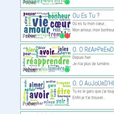
Poème:
2
Ou Es Tu ?
Où es tu mon cœur…
Mon amour, mon bonheur
Poème:
3
1
O. O RéApPrEnD
Depuis hier
Je n’ai plus de lumière…
Poème:
1
O. O AuJoUrD’HU
Tu es le gars que j’ai to
Enfin je t’ai trouver…
Poème: