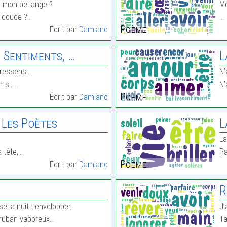
e mon bel ange ?
Me
e douce ?…
…
Poème:
Écrit par
Damiano
 Sentiments, …
L
e ressens…
N’
ents……
N’
Poème:
Écrit par
Damiano
 Les Poètes
L
,
La
a tête,…
Pa
Poème:
Écrit par
Damiano
R
e la nuit t’envelopper,
J’
n ruban vaporeux…
Ta