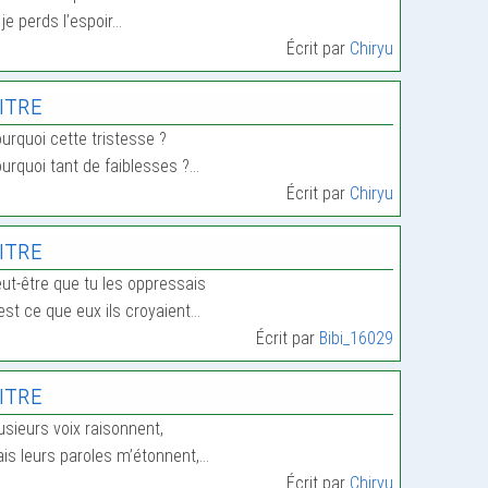
 je perds l’espoir…
Écrit par
Chiryu
itre
urquoi cette tristesse ?
urquoi tant de faiblesses ?…
Écrit par
Chiryu
itre
ut-être que tu les oppressais
est ce que eux ils croyaient…
Écrit par
Bibi_16029
itre
usieurs voix raisonnent,
is leurs paroles m’étonnent,…
Écrit par
Chiryu