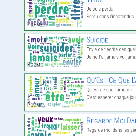
Je suis perdu
Perdu dans l’innatendus
Poème:
Suicide
Envie de t’ecrire ces qu
Je ne t’ai jamais vu, jam
Poème:
Qu’Est Ce Que L
Qu’est ce que l’amour ?
C’est esperer chaque jou
Poème:
Regarde Moi Dan
Regarde moi dans les ye