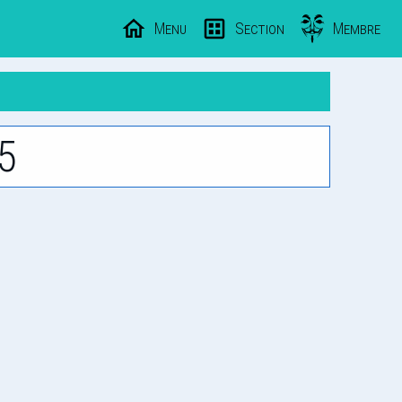
Menu
Section
Membre
5