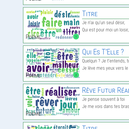
Titre
Je n’ai qu’un seul désir,
Qui est pour moi un loisir
Poème:
1
Qui Es T’Elle ?
Quelqun ? Je t’entends, t
Je lève mes yeux vers le 
Poème:
2
Rêve Futur Réa
Je pense souvent à toi
Je me vois dans tes bra
Poème:
Titre