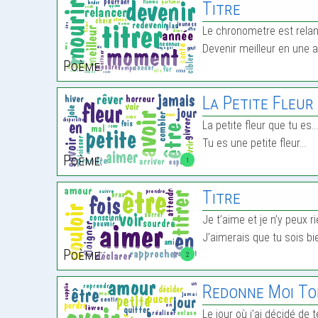
Titre
Le chronometre est rela
Devenir meilleur en une
Poème:
La Petite Fleur
La petite fleur que tu es
Tu es une petite fleur…
Poème:
1
Titre
Je t’aime et je n’y peux r
J’aimerais que tu sois b
Poème:
2
Redonne Moi T
Le jour où j’ai décidé de t