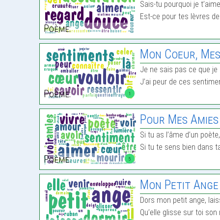
Sais-tu pourquoi je t’aim
Est-ce pour tes lèvres d
Poème:
Mon Coeur, Mes
Je ne sais pas ce que j
J’ai peur de ces sentim
Poème:
1
Pour Mes Amies
Si tu as l’âme d’un poète
Si tu te sens bien dans t
Poème:
5
Mon Petit Ange
Dors mon petit ange, laiss
Qu’elle glisse sur toi so