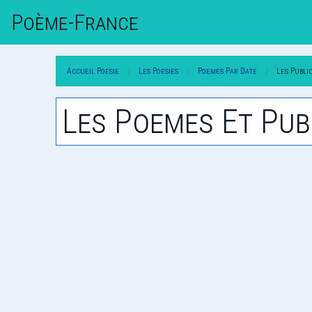
Poème-Fr
Ance
Accueil Poesie
Les Poesies
Poemes Par Date
Les Publi
Les Poemes Et Pub