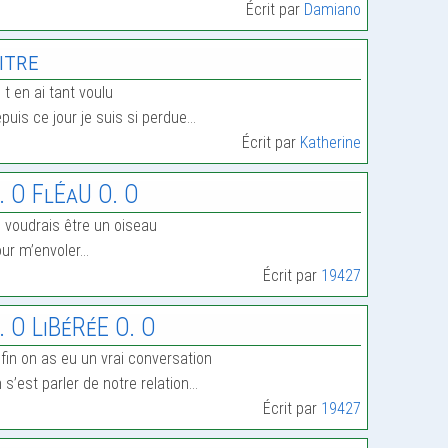
Écrit par
Damiano
itre
 t en ai tant voulu
puis ce jour je suis si perdue…
Écrit par
Katherine
. O FlÉaU O. O
 voudrais être un oiseau
ur m’envoler…
Écrit par
19427
. O LiBéRéE O. O
fin on as eu un vrai conversation
 s’est parler de notre relation…
Écrit par
19427