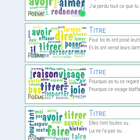
J’ai perdu tout ce que t
Poème:
1
Titre
Pour toi ils ont posé leu
Et ils ont versé leurs la
Poème:
Titre
Pourquoi as-tu ce regard
Pourquoi ce visage blaff
Poème:
Titre
Elles l’ont toutes vu ;
Lui ne l’a pas su……
Poème: