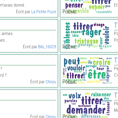
u m’avais donné…
Et
Poème:
Écrit par
La Petite Puce
T
rs armes
Po
rmes…
Po
Poème:
Écrit par
Bibi_16029
T
 ?
Pe
ard ?…
C’
Poème:
Écrit par
Chiryu
T
Pl
Ma
Poème:
Écrit par
Chiryu