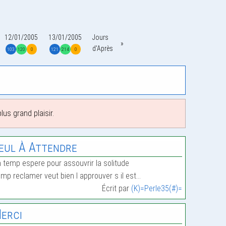
12/01/2005
13/01/2005
Jours
d'Après
103
120
0
121
214
0
us grand plaisir.
eul À Attendre
 temp espere pour assouvrir la solitude
mp reclamer veut bien l approuver s il est…
Écrit par
(K)=Perle35(#)=
erci