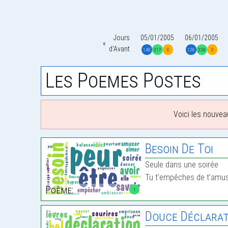
Jours
05/01/2005
06/01/2005
d'Avant
148
317
0
126
238
0
Les Poemes Postes
Voici les nouvea
Besoin De Toi
Seule dans une soirée
Tu t’empêches de t’amu
Poème:
1
Douce Déclarat