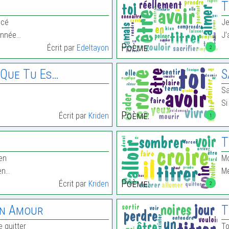
T
ncé
Je
 année…
J’
Poème:
Écrit par
Edeltayon
2
 Que Tu Es…
S
…
Sa
Si
Poème:
Écrit par
Kriden
1
T
ien
Mo
ien…
Me
Poème:
Écrit par
Kriden
2
on Amour
T
e quitter
To