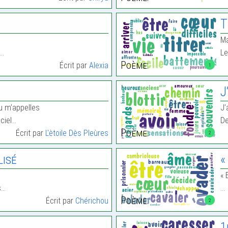
T
Ma
,…
Le
Poème:
Écrit par
Alexia
1
J
u m’appelles
J’
ciel…
De
Poème:
Écrit par
L'ètoile Dès Pleùres
2
lisé
«
« 
s…
…
Poème:
Écrit par
Chérichou
2
1