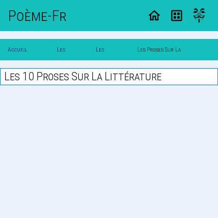
Poème-Fr
Accueil
Les
Les
Les Proses Sur La
Poesie
Proses
Themes
Litterature
Les 10 Proses Sur La Littérature