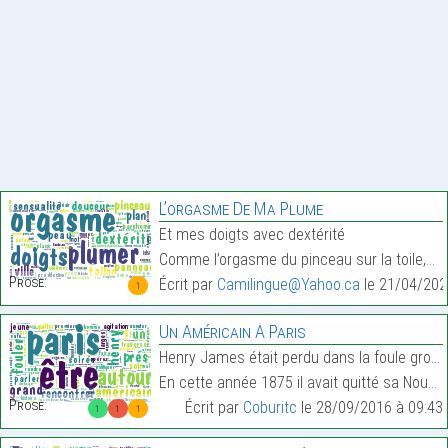
L’orgasme De Ma Plume
Et mes doigts avec dextérité
Comme l’orgasme du pinceau sur la toile,…
Prose:
Écrit par
Camilingue@Yahoo.ca
le 21/04/202
1
Un Américain À Paris
Henry James était perdu dans la foule grouillante
En cette année 1875 il avait quitté sa Nouvelle-An…
Prose:
Écrit par
Coburitc
le 28/09/2016 à 09:43
1
1
1