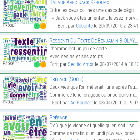
Balade Avec Jack Kérouac
Entre les deux collines une cascade dégringolait v
- « Jack vous êtes un enfant, laissez moi vous fro…
Prose:
Écrit par
Coburitc
le 20/09/2015 à 23:41
1
1
Ressenti Du Texte De Benjamin BIOLAY « La Superbe ».
L’homme est un jeu de carte.
Avec ses as et ses atouts.…
Prose:
Écrit par
Seditio Amor
le 08/07/2014 à 18:13
1
1
Préface (Suite)
Deux vies que l’on mêlerait l’une après l’autre, e
Comme ce lundi orageux où prise dans ma vie de fem…
Prose:
Écrit par
An Parolart
le 08/04/2010 à 19:07
Préface
D’où que je vienne et quelle qu’en soit l’issue, j
Comme ce matin d’un lundi pluvieux, prise dans l’a…