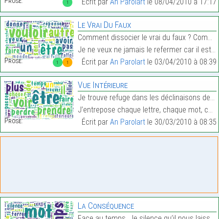
Prose:
Écrit par
An Parolart
le 08/04/2010 à 17:17
1
Le Vrai Du Faux
Comment dissocier le vrai du faux ? Comment reconn
Je ne veux ne jamais le refermer car il est celui …
Prose:
Écrit par
An Parolart
le 03/04/2010 à 08:39
1
1
Vue Intérieure
Je trouve refuge dans les déclinaisons de la créat
J’entrepose chaque lettre, chaque mot, chaque phra…
Prose:
Écrit par
An Parolart
le 30/03/2010 à 08:35
La Conséquence
Face au temps… le silence qu’il nous laisse, j’aim