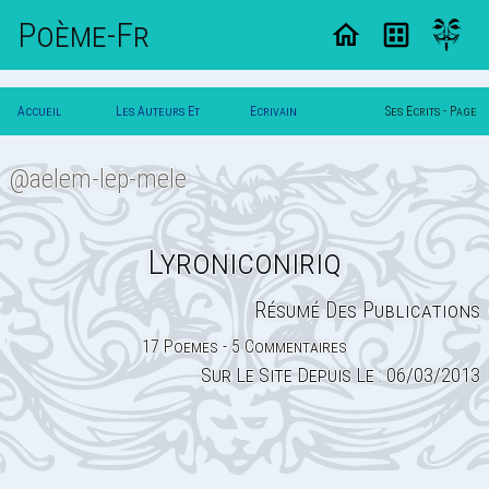
Poème-Fr
Accueil
Les Auteurs Et
Ecrivain
Ses Ecrits - Page
Poesie
Poetes
Lyroniconiriq
0
@aelem-lep-mele
Lyroniconiriq
Résumé Des Publications
17 Poemes - 5 Commentaires
Sur Le Site Depuis Le : 06/03/2013