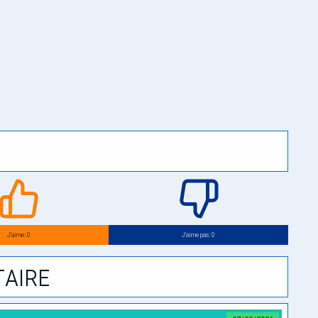
J’aime: 0
J’aime pas: 0
aire