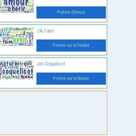
Poème d'Amour
J’Ai Faim
Poème sur la Realité
Joli Coquelicot
Poème sur la Nature