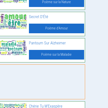
Poème sur la Nature
Secret D’Été
Poème d'Amour
Pantoum Sur Alzheimer
Poème sur la Maladie
Chérie Tu M’Exaspère