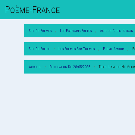
Poème-Fr
Ance
Site De Poemes
Les Ecrivains Poetes
Auteur Chris Jordan
Site De Poesie
Les Poemes Par Themes
Poeme Amour
P
Accueil
Publication Du 28/05/2026
Texte L'amour Ne Meur