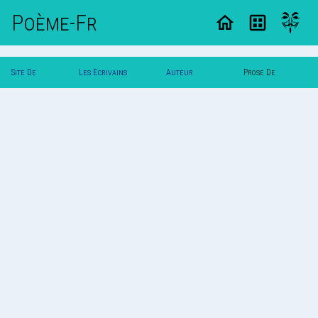
Poème-Fr
Site De
Les Ecrivains
Auteur
Prose De
Poemes
Poetes
Eleonord
Eleonord