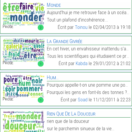
Monde
Aujourd’hui je me retrouve face à un océan d’ignor
Tout un plafond d’incohérence.…
Prose:
Écrit par
Toinou
le 02/04/2013 à 19:18
2
La Grande Givrée
En cet hiver, un envahisseur inattendu s’apprêtait
Tous les scientifiques qui étudiaient ce problème …
Prose:
Écrit par
Kabda
le 29/01/2012 à 21:02
1
Hum…
Pourquoi appelle-t-on une pomme une pomme ?
Pourquoi les gens en font-ils des tonnes ?…
Prose:
Écrit par
Soad
le 11/12/2011 à 22:23
1
Rien Que De La Douceur
rien que de la douceur
sur le parchemin sinueux de la vie…