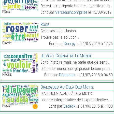
De cette intelligente beauté, de cette magie insou…
Prose:
Écrit par
Verseauincomprise
le 15/08/2019 à
Rose
Cela n’est que illusion,
Trouve pas la solution,…
Prose:
Écrit par
Donnjiy
le 24/07/2019 à 17:26
Je Veut Connaître Le Monde
Écrit l’histoire mais ne parle que de sentiments
D’écrit le monde que je puisse le comprendre…
Prose:
Écrit par
Désespoir
le 01/07/2018 à 04:59
Dialogues Au-Delà Des Mots.
DIALOGUES AU-DELÀ DES MOTS :
Lecture interprétative de l’expo collective à la G…
Prose:
Écrit par
Sedeck
le 01/06/2015 à 14:38
3