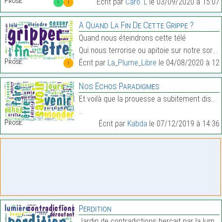
Prose:
Écrit par
Caro. L
le 03/09/2020 à 15:07
1
1
À Quand La Fin De Cette Grippe ?
Quand nous éteindrons cette télé
Qui nous terrorise ou apitoie sur notre sort…
Prose:
Écrit par
La_Plume_Libre
le 04/08/2020 à 12:
1
Nos Échos Paradigmes
Et voilà que la prouesse a subitement disparue, el
…
Prose:
Écrit par
Kabda
le 07/12/2019 à 14:36
Perdition
Jardin de contradictions berçait par la lumière dé