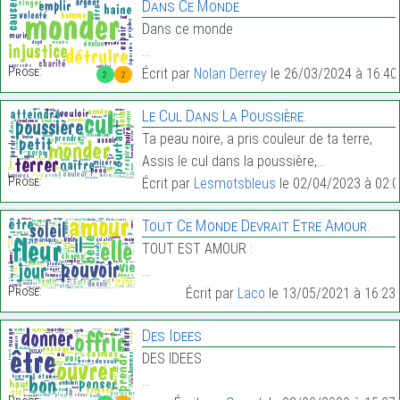
Dans Ce Monde
Dans ce monde
…
Prose:
Écrit par
Nolan Derrey
le 26/03/2024 à 16:40
2
2
Le Cul Dans La Poussière.
Ta peau noire, a pris couleur de ta terre,
Assis le cul dans la poussière,…
Prose:
Écrit par
Lesmotsbleus
le 02/04/2023 à 02:0
Tout Ce Monde Devrait Etre Amour.
TOUT EST AMOUR :
…
Prose:
Écrit par
Laco
le 13/05/2021 à 16:23
Des Idees
DES IDEES
…