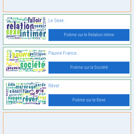
Le Sexe…
Poème sur le Relation intime
Pauvre France…
Poème sur la Société
Rêver…
Poème sur le Reve