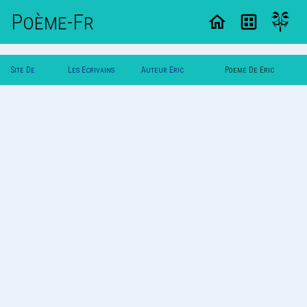
Poème-Fr
Site De
Les Ecrivains
Auteur Eric
Poeme De Eric
Poemes
Poetes
Dunkerque
Dunkerque