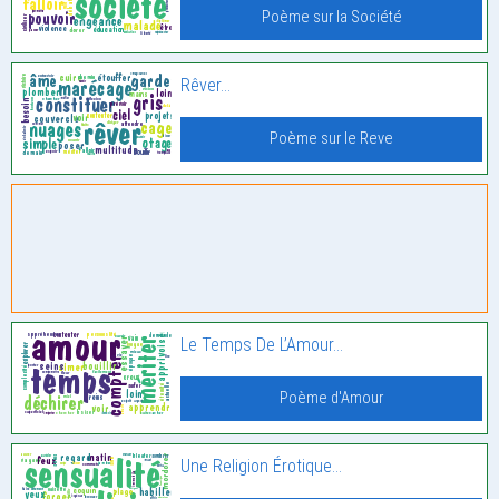
Poème sur la Société
Rêver…
Poème sur le Reve
Le Temps De L’Amour…
Poème d'Amour
Une Religion Érotique…