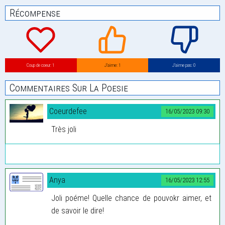
Récompense
Coup de coeur: 1
J’aime: 1
J’aime pas: 0
Commentaires Sur La Poesie
Coeurdefee
16/05/2023 09:30
Très joli
Anya
16/05/2023 12:55
Joli poéme! Quelle chance de pouvokr aimer, et
de savoir le dire!