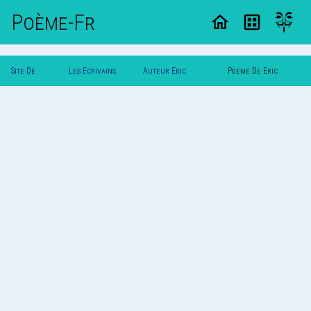
Poème-Fr
Site De
Les Ecrivains
Auteur Eric
Poeme De Eric
Poemes
Poetes
Dunkerque
Dunkerque