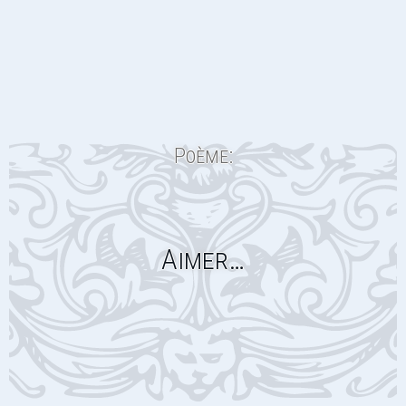
Poème:
Aimer…