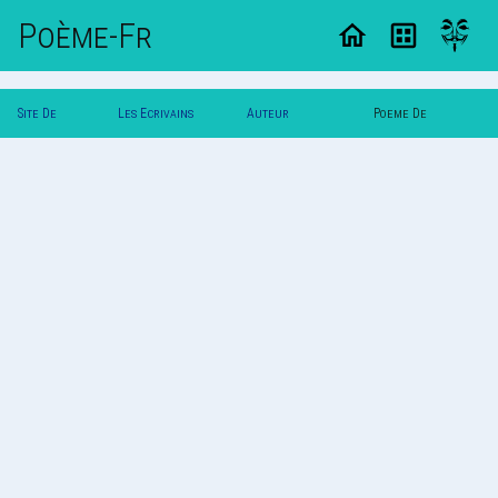
Poème-Fr
Site De
Les Ecrivains
Auteur
Poeme De
Poemes
Poetes
Coeurdefee
Coeurdefee