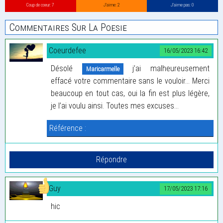
Coup de coeur: 7
J’aime: 2
J’aime pas: 0
Commentaires Sur La Poesie
Coeurdefee
16/05/2023 16:42
Désolé
j’ai malheureusement
Maricarmelle
effacé votre commentaire sans le vouloir... Merci
beaucoup en tout cas, oui la fin est plus légère,
je l’ai voulu ainsi. Toutes mes excuses...
Référence :
Guy
17/05/2023 17:16
hic