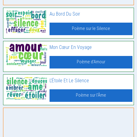
Au Bord Du Soir
Poème sur le Silence
Mon Cœur En Voyage
Poème d'Amour
L’Étoile Et Le Silence
Poème sur l'Âme