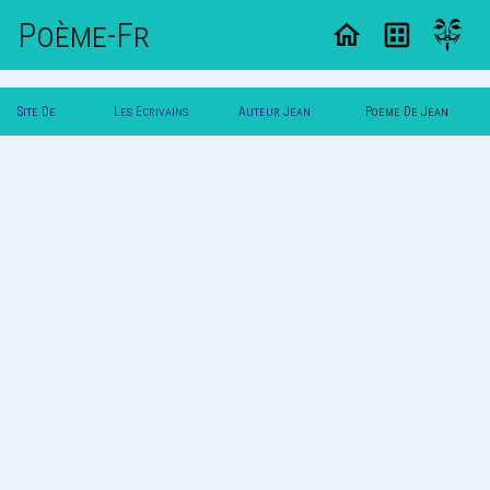
Poème-Fr
Site De
Les Ecrivains
Auteur Jean
Poeme De Jean
Poemes
Poetes
Dupont
Dupont