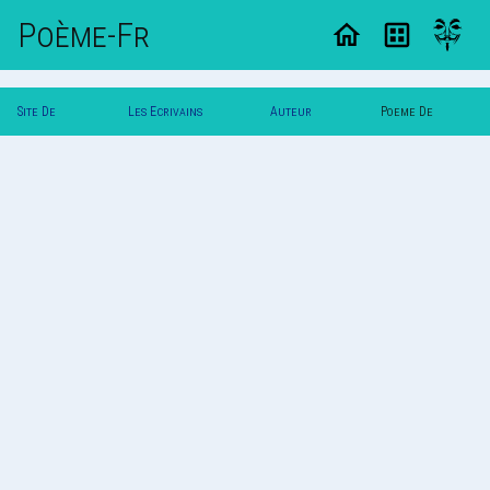
Poème-Fr
Site De
Les Ecrivains
Auteur
Poeme De
Poemes
Poetes
Karine
Karine