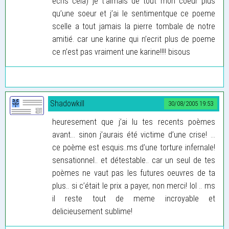
ecris cela) je t’aimais de tout mon coeur plus
qu’une soeur et j’ai le sentimentque ce poeme
scelle a tout jamais la pierre tombale de notre
amitié. car une karine qui n’ecrit plus de poeme
ce n’est pas vraiment une karine!!!! bisous
Shadowkill
30/08/2005 19:53
heuresement que j’ai lu tes recents poèmes
avant... sinon j’aurais été victime d’une crise! ...
ce poème est esquis..ms d’une torture infernale!
sensationnel.. et détestable.. car un seul de tes
poèmes ne vaut pas les futures oeuvres de ta
plus.. si c’était le prix a payer, non merci! lol .. ms
il reste tout de meme incroyable et
delicieusement sublime!