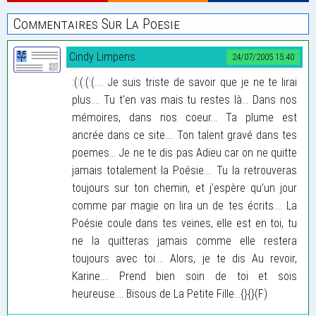
Commentaires Sur La Poesie
Cindy Limpens
24/07/2005 15:40
:(:(:(:(.... Je suis triste de savoir que je ne te lirai
plus.... Tu t’en vas mais tu restes là... Dans nos
mémoires, dans nos coeur... Ta plume est
ancrée dans ce site.... Ton talent gravé dans tes
poemes... Je ne te dis pas Adieu car on ne quitte
jamais totalement la Poésie.... Tu la retrouveras
toujours sur ton chemin, et j’espère qu’un jour
comme par magie on lira un de tes écrits.... La
Poésie coule dans tes veines, elle est en toi, tu
ne la quitteras jamais comme elle restera
toujours avec toi.... Alors, je te dis Au revoir,
Karine.... Prend bien soin de toi et sois
heureuse.... Bisous de La Petite Fille...{}{}(F)