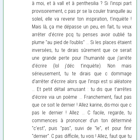
à moi, et à vall et à penthesilia ? Si l’inspi part
provisoirement, c pas pr se la couler tranquille au
soleil, elle va revenir ton inspiration, t’inquiète !
Mais là, ça me dépasse un peu, en fait, tu veux
arrêter d’écrire pcq tu penses avoir oublié ta
plume "au pied de l’oublis" ... Si les places étaient
inversées, tu te dirais sûrement que ce serait
une grande perte pour l’humanité que j’arrête
d’écrire (lol j’déc t’inquiète). Non mais
sérieusement, tu te dirais que c dommage
d’arrêter d’écrire alors que l’inspi est si aléatoire
... Et petit détail amusant : tu dis que t’arrêtes
d’écrire via un poème ... Franchement, faut pas
que ce soit le dernier ! Allez karine, dis-moi que c
pas le dernier ! Allez ... C facile, regarde, tu
commences à prononcer d’un ton déterminé
"c’est", puis "pas", suivi de "le", et pour finir
"dernier". C pas difficile, tu vois ! Allez, faut que tu