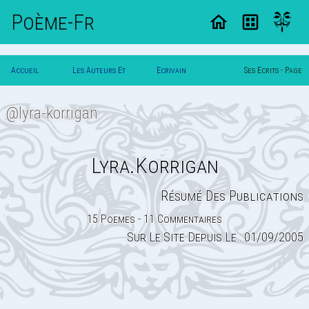
Poème-Fr
Accueil
Les Auteurs Et
Ecrivain
Ses Ecrits - Page
Poesie
Poetes
Lyra.korrigan
0
@lyra-korrigan
Lyra.korrigan
Résumé Des Publications
15 Poemes - 11 Commentaires
Sur Le Site Depuis Le : 01/09/2005