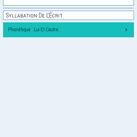
Syllabation De L'Écrit
Phonétique : Lui Et L’autre…