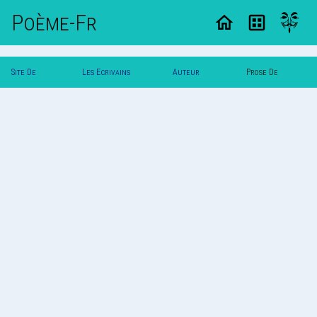
Poème-Fr
Site De
Les Ecrivains
Auteur
Prose De
Poemes
Poetes
Matiflo
Matiflo