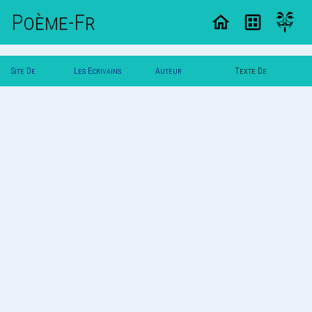
Poème-Fr
Site De
Les Ecrivains
Auteur
Texte De
Poemes
Poetes
Poldereaux
Poldereaux