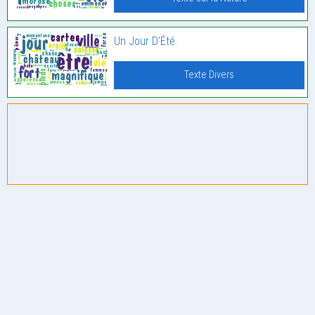
Un Jour D’Été.
Texte Divers