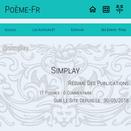
Poème-Fr
Accueil
Les Auteurs Et
Ecrivain
Ses Ecrits - Page
Poesie
Poetes
Simplay
0
@simplay
Simplay
Résumé Des Publications
17 Poemes - 0 Commentaire
Sur Le Site Depuis Le : 30/05/2018