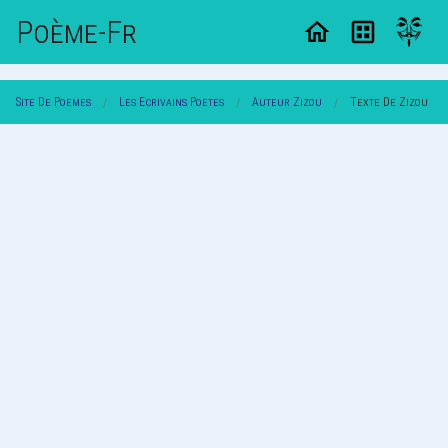
Poème-Fr
Site De Poemes
Les Ecrivains Poetes
Auteur Zizou
Texte De Zizou