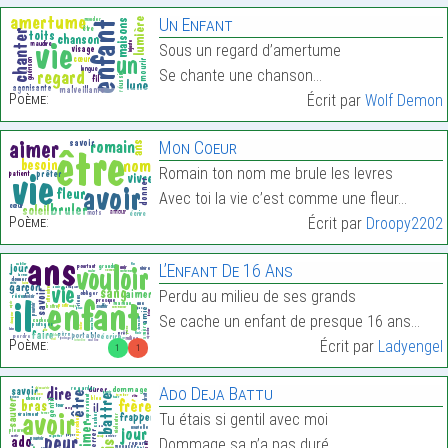
Un Enfant
Sous un regard d’amertume
Se chante une chanson…
Poème:
Écrit par
Wolf Demon
Mon Coeur
Romain ton nom me brule les levres
Avec toi la vie c’est comme une fleur…
Poème:
Écrit par
Droopy2202
L’Enfant De 16 Ans
Perdu au milieu de ses grands
Se cache un enfant de presque 16 ans…
Poème:
Écrit par
Ladyengel
1
1
Ado Deja Battu
Tu étais si gentil avec moi
Dommage sa n’a pas duré…