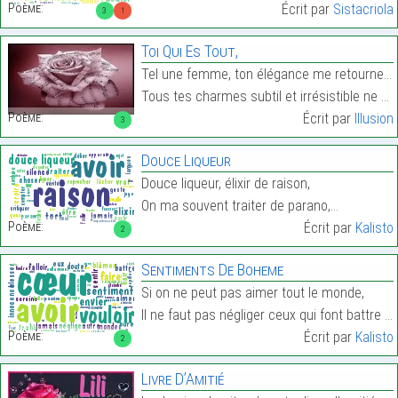
Poème:
Écrit par
Sistacriola
3
1
Toi Qui Es Tout,
Tel une femme, ton élégance me retourne et me met
Tous tes charmes subtil et irrésistible ne me font…
Poème:
Écrit par
Illusion
3
Douce Liqueur
Douce liqueur, élixir de raison,
On ma souvent traiter de parano,…
Poème:
Écrit par
Kalisto
2
Sentiments De Boheme
Si on ne peut pas aimer tout le monde,
Il ne faut pas négliger ceux qui font battre notre…
Poème:
Écrit par
Kalisto
2
Livre D’Amitié