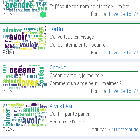
Et j’écoute ton nom éclatant de lumière…
Poème:
Écrit par
Love De Toi 77
1
Toi Bébé
J’ai vu tout ton visage
J’ai comtempler ton sourire…
Poème:
Écrit par
Love De Toi 77
Océane
Océan d’amour, je me noie
Comment un ange peut-il m’aimer ?…
Poème:
Écrit par
Love De Toi 77
Aimer L’Amitié
J’ai fini par te parler
Heureux je l’ai été…
Poème:
Écrit par
Sir D'emeraude