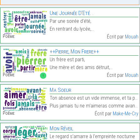
Une Journée D’Été. .
Par une soirée d’été,
En rentrant du lycée,…
Poème:
Écrit par
Mouah
++Pierre, Mon Frere++
Un frère est parti,
Une mère et des amis détruit,…
Poème:
Écrit par
Mouah
1
Ma Soeur
Ton absence est un vide immense, et ta présence un
Plus jamais tu ne m’aimeras comme avant.…
Poème:
Écrit par
Make-Me-Cry
Mon Réveil
Le regard s’amarre à l’empreinte nocturne