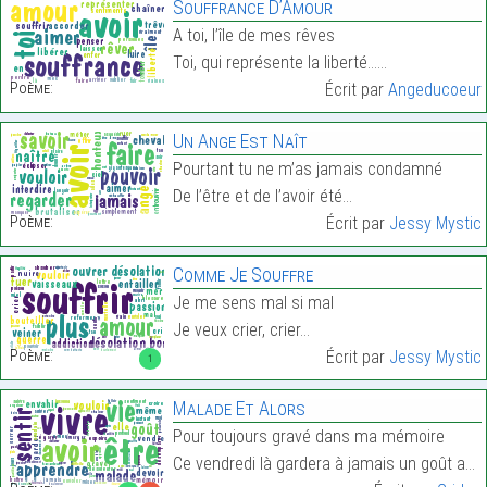
Souffrance D’Amour
A toi, l’île de mes rêves
Toi, qui représente la liberté……
Poème:
Écrit par
Angeducoeur
Un Ange Est Naît
Pourtant tu ne m’as jamais condamné
De l’être et de l’avoir été…
Poème:
Écrit par
Jessy Mystic
Comme Je Souffre
Je me sens mal si mal
Je veux crier, crier…
Poème:
Écrit par
Jessy Mystic
1
Malade Et Alors
Pour toujours gravé dans ma mémoire
Ce vendredi là gardera à jamais un goût amer…