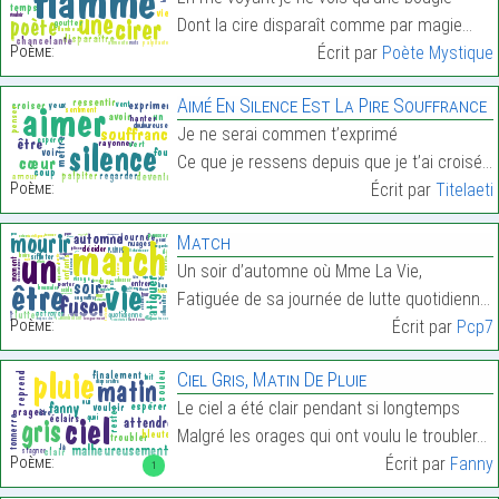
Dont la cire disparaît comme par magie…
Poème:
Écrit par
Poète Mystique
Aimé En Silence Est La Pire Souffrance
Je ne serai commen t’exprimé
Ce que je ressens depuis que je t’ai croisé…
Poème:
Écrit par
Titelaeti
Match
Un soir d’automne où Mme La Vie,
Fatiguée de sa journée de lutte quotidienne pour s…
Poème:
Écrit par
Pcp7
Ciel Gris, Matin De Pluie
Le ciel a été clair pendant si longtemps
Malgré les orages qui ont voulu le troubler…
Poème:
Écrit par
Fanny
1