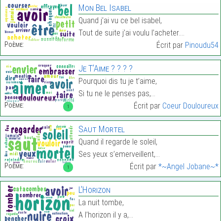
Mon Bel Isabel
Quand j’ai vu ce bel isabel,
Tout de suite j’ai voulu l’acheter.…
Poème:
Écrit par
Pinoudu54
Je T’Aime ? ? ? ?
Pourquoi dis tu je t’aime,
Si tu ne le penses pas,…
Poème:
Écrit par
Coeur Douloureux
1
Saut Mortel
Quand il regarde le soleil,
Ses yeux s’emerveillent,…
Poème:
Écrit par
*~Angel Jobane~*
1
L’Horizon
La nuit tombe,
A l’horizon il y a,…