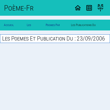
Poème-Fr
Accueil
Les
Poemes Par
Les Publications Du
Poesie
Poesies
Date
23/09/2006
Les Poemes Et Publication Du : 23/09/2006