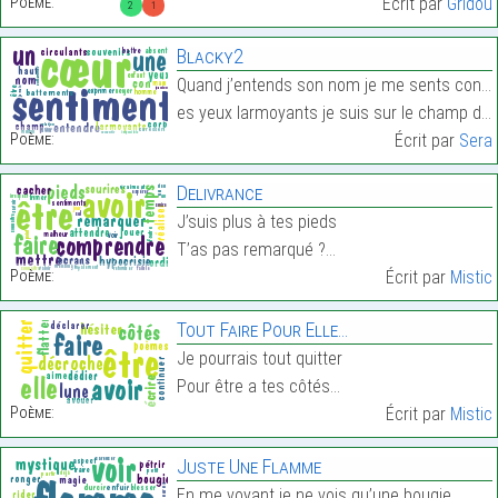
Poème:
Écrit par
Gridou
2
1
Blacky2
Quand j’entends son nom je me sents con car avec s
es yeux larmoyants je suis sur le champ de tous ce…
Poème:
Écrit par
Sera
Delivrance
J’suis plus à tes pieds
T’as pas remarqué ?…
Poème:
Écrit par
Mistic
Tout Faire Pour Elle…
Je pourrais tout quitter
Pour être a tes côtés…
Poème:
Écrit par
Mistic
Juste Une Flamme
En me voyant je ne vois qu’une bougie