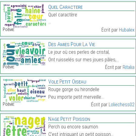
Quel Caractere
Quel caractère
…
Poème:
Écrit par
Hubalex
Des Amies Pour La Vie
Le jour où ces perles de cristal,
Ont ruisselés sur mes joues pâles,…
Poème:
Écrit par
Ritalia
Vole Petit Oiseau
Rouge gorge ou hirondelle
Peu importe petit merveille…
Poème:
Écrit par
Loliechess02
Nage Petit Poisson
Perch ou encore saumon
C’est intriguant un petit poisson…