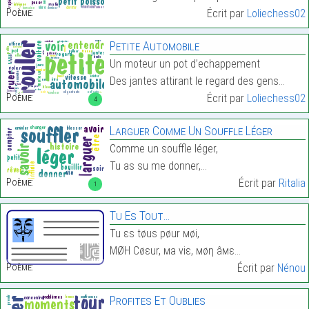
Poème:
Écrit par
Loliechess02
Petite Automobile
Un moteur un pot d’echappement
Des jantes attirant le regard des gens…
Poème:
Écrit par
Loliechess02
4
Larguer Comme Un Souffle Léger
Comme un souffle léger,
Tu as su me donner,…
Poème:
Écrit par
Ritalia
1
Tu Es Tout…
Tu εs tøus pøur мøi,
МØΗ Cøεur, мa viε, мøη âмε…
Poème:
Écrit par
Nénou
Profites Et Oublies