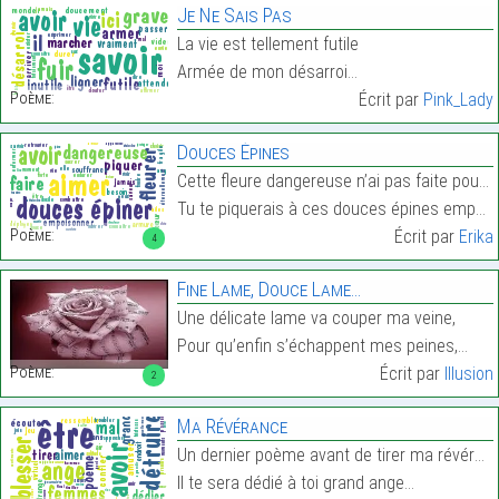
Je Ne Sais Pas
La vie est tellement futile
Armée de mon désarroi…
Poème:
Écrit par
Pink_Lady
Douces Épines
Cette fleure dangereuse n’ai pas faite pour être a
Tu te piquerais à ces douces épines empoisonnées. …
Poème:
Écrit par
Erika
4
Fine Lame, Douce Lame…
Une délicate lame va couper ma veine,
Pour qu’enfin s’échappent mes peines,…
Poème:
Écrit par
Illusion
2
Ma Révérance
Un dernier poème avant de tirer ma révérance
Il te sera dédié à toi grand ange…