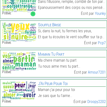
Dans l’illusoire, remplie, comblé de ton parfum ch
Epanouissement des corps ou nos pensées et désirs …
Poème:
Écrit par
Younky
1
Souffle Brise
Si, dans la nuit, tu fermes les yeux,
Et que tu écoutes le vent souffler sur ta peau,…
Poème:
Écrit par
Pcp7
Maman Tu Part
Ma chere maman tu part
Tu nous aime mes tu part…
Poème:
Écrit par
Amour7201
J’Ai Peur Pour Toi
Maman j’ai peur pour toi
Je sais que tu l’aime…
Poème:
Écrit par
Droopy2202