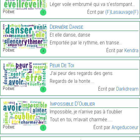
Léger voile embrumé qui va s’estompant…
Poème:
Écrit par
(F)Lasauvage(F)
1
Derniére Danse
Et elle danse, danse
Emportée par le rythme, en transe…
Poème:
Écrit par
Kendra
4
Peur De Toi
J’ai peur des regards des gens.
Regards de la honte.…
Poème:
Écrit par
Darkdream
2
Impossible D’Oublier
Impossible, je n’arrive pas à t’oublier
Tout en toi, m’avait charmée……
Poème:
Écrit par
Angeducoeur
1