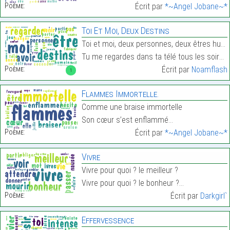
Poème:
Écrit par
*~Angel Jobane~*
Toi Et Moi, Deux Destins
Toi et moi, deux personnes, deux êtres humains
Tu me regardes dans ta télé tous les soirs…
Poème:
Écrit par
Noamflash
1
Flammes Immortelle.
Comme une braise immortelle
Son cœur s’est enflammé…
Poème:
Écrit par
*~Angel Jobane~*
Vivre
Vivre pour quoi ? le meilleur ?
Vivre pour quoi ? le bonheur ?…
Poème:
Écrit par
Darkgirl`
Effervessence