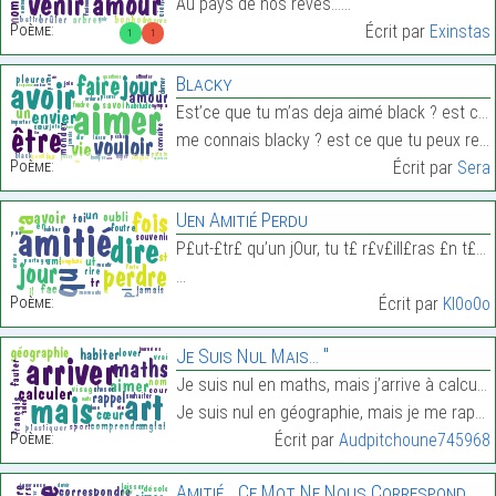
Au pays de nos rêves……
Poème:
Écrit par
Exinstas
1
1
Blacky
Est’ce que tu m’as deja aimé black ? est ce que tu
me connais blacky ? est ce que tu peux recroire u…
Poème:
Écrit par
Sera
Uen Amitié Perdu
P£ut-£tr£ qu’un jOur, tu t£ r£v£ill£ras £n t£ disa
…
Poème:
Écrit par
Kl0o0o
Je Suis Nul Mais… "
Je suis nul en maths, mais j’arrive à calculer com
Je suis nul en géographie, mais je me rappel ou tu…
Poème:
Écrit par
Audpitchoune745968
Amitié… Ce Mot Ne Nous Correspond Plus