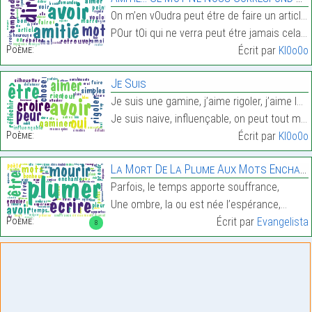
On m’en vOudra peut étre de faire un article pOur
POur tOi qui ne verra peut étre jamais cela…
Poème:
Écrit par
Kl0o0o
Je Suis
Je suis une gamine, j’aime rigoler, j’aime les cho
Je suis naive, influençable, on peut tout me dire …
Poème:
Écrit par
Kl0o0o
La Mort De La Plume Aux Mots Enchantées. (2/2)
Parfois, le temps apporte souffrance,
Une ombre, la ou est née l’espérance,…
Poème:
Écrit par
Evangelista
8