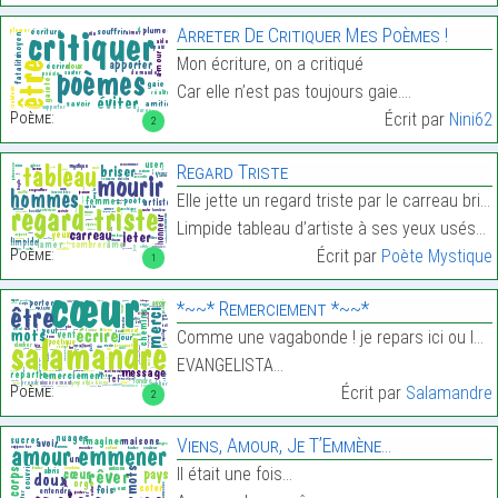
Arreter De Critiquer Mes Poèmes !
Mon écriture, on a critiqué
Car elle n’est pas toujours gaie.…
Poème:
Écrit par
Nini62
2
Regard Triste
Elle jette un regard triste par le carreau brisé,
Limpide tableau d’artiste à ses yeux usés…
Poème:
Écrit par
Poète Mystique
1
*~~* Remerciement *~~*
Comme une vagabonde ! je repars ici ou là sur les
EVANGELISTA…
Poème:
Écrit par
Salamandre
2
Viens, Amour, Je T’Emmène…
Il était une fois…