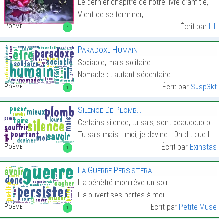
Le dernier chapitre de notre livre d’amitié,
Vient de se terminer,…
Poème:
Écrit par
Lili
4
Paradoxe Humain
Sociable, mais solitaire
Nomade et autant sédentaire…
Poème:
Écrit par
Susp3kt
1
Silence De Plomb…
Certains silence, tu sais, sont beaucoup plus pesa
Tu sais mais… moi, je devine… On dit que le silenc…
Poème:
Écrit par
Exinstas
1
La Guerre Persistera
Il a pénètré mon rêve un soir
Il a ouvert ses portes à moi…
Poème:
Écrit par
Petite Muse
1