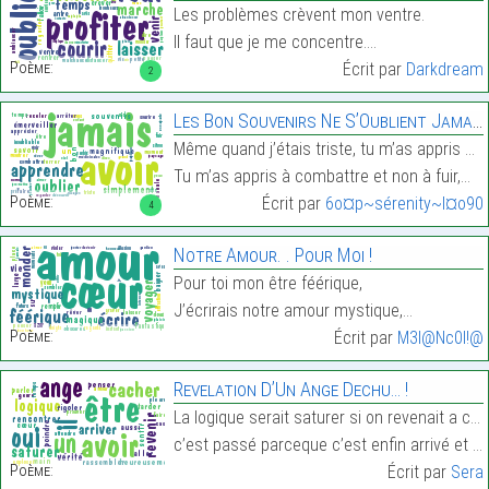
Les problèmes crèvent mon ventre.
Il faut que je me concentre.…
Poème:
Écrit par
Darkdream
2
Les Bon Souvenirs Ne S’Oublient Jamais…
Même quand j’étais triste, tu m’as appris à sourir
Tu m’as appris à combattre et non à fuir,…
Poème:
Écrit par
6o¤p~sérenity~l¤o90
4
Notre Amour. . Pour Moi !
Pour toi mon être féérique,
J’écrirais notre amour mystique,…
Poème:
Écrit par
M3l@Nc0l!@
Revelation D’Un Ange Dechu… !
La logique serait saturer si on revenait a ce qui
c’est passé parceque c’est enfin arrivé et oui je …
Poème:
Écrit par
Sera