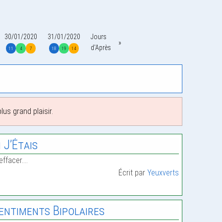
30/01/2020
31/01/2020
Jours
d'Après
11
4
7
18
19
14
us grand plaisir.
i J’Étais
effacer.…
Écrit par
Yeuxverts
entiments Bipolaires