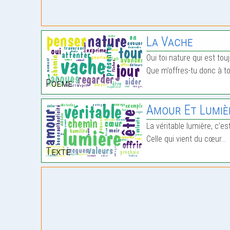
La Vache
Oui toi nature qui est to
Que m’offres-tu donc à 
Poème:
Amour Et Lumiè
La véritable lumière, c’est
Celle qui vient du cœur…
Texte: