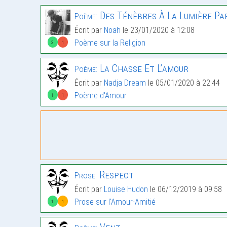
Des Ténèbres À La Lumière Part
Poème:
Écrit par
Noah
le 23/01/2020 à 12:08
Poème sur la Religion
3
1
La Chasse Et L’amour
Poème:
Écrit par
Nadja Dream
le 05/01/2020 à 22:44
Poème d'Amour
1
1
Respect
Prose:
Écrit par
Louise Hudon
le 06/12/2019 à 09:58
Prose sur l'Amour-Amitié
1
1