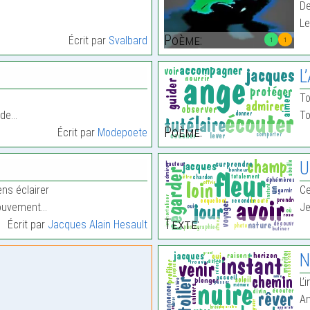
De
Le
Poème:
Écrit par
Svalbard
1
1
L
To
ude…
To
Poème:
Écrit par
Modepoete
U
ns éclairer
Ce
mouvement…
Je
Texte:
Écrit par
Jacques Alain Hesault
N
L’
An