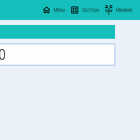
Menu
Section
Membre
0