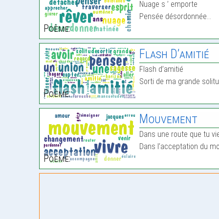
Nuage s ’ emporte
Pensée désordonnée…
Poème:
Flash D’amitié
Flash d’amitié
Sorti de ma grande solit
Poème:
Mouvement
Dans une route que tu vie
Dans l’acceptation du 
Poème: