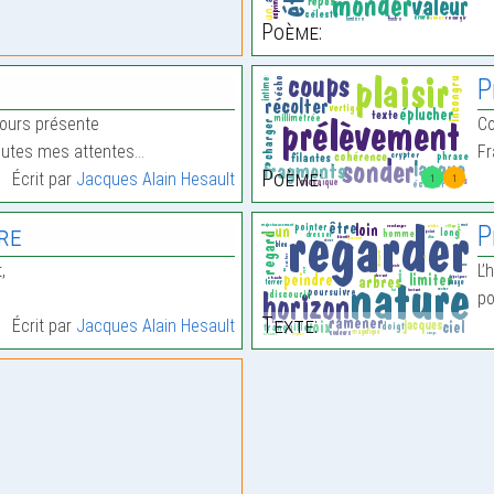
Poème:
P
ujours présente
C
toutes mes attentes…
Fr
Poème:
Écrit par
Jacques Alain Hesault
1
1
re
P
,
L’
po
Texte:
Écrit par
Jacques Alain Hesault