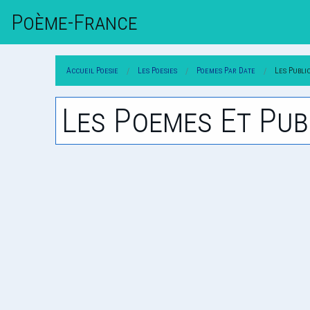
Poème-Fr
Ance
Accueil Poesie
Les Poesies
Poemes Par Date
Les Publi
Les Poemes Et Pub