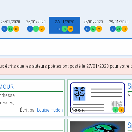
25/01/2020
26/01/2020
27/01/2020
28/01/2020
29/01/2020
6
14
10
11
7
2
13
16
10
14
17
9
8
25
12
ux écrits que les auteurs poètes ont posté le 27/01/2020 pour votre pl
Amour
S
ndresse,
À 
aresses,…
Prose:
Écrit par
Louise Hudon
1
1
S