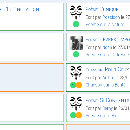
 1 : L’initiation
L’unique
Poème:
Écrit par
Poésidon
le 2
Poème sur la Nature
1
Lèvres Empo
Poème:
Écrit par
Noah
le 27/01
Poème sur la Détresse
1
Pour Ceux 
Chanson:
Écrit par
Adibro
le 23/0
Chanson sur la Bonté
2
1
Si Contents 
Poème:
Écrit par
Berny
le 26/01
Poème sur la Vie
1
1