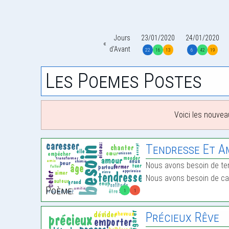
Jours
23/01/2020
24/01/2020
d'Avant
22
16
13
6
42
19
Les Poemes Postes
Voici les nouvea
Tendresse Et 
Nous avons besoin de te
Nous avons besoin de c
Poème:
1
1
Précieux Rêve