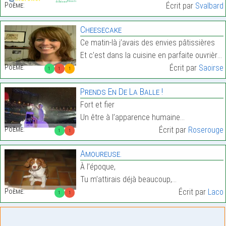
Poème:
Écrit par
Svalbard
Cheesecake
Ce matin-là j’avais des envies pâtissières
Et c’est dans la cuisine en parfaite ouvrière…
Poème:
Écrit par
Saoirse
1
1
1
Prends En De La Balle !
Fort et fier
Un être à l’apparence humaine…
Poème:
Écrit par
Roserouge
1
1
Amoureuse.
À l’époque,
Tu m’attirais déjà beaucoup,…
Poème:
Écrit par
Laco
1
1