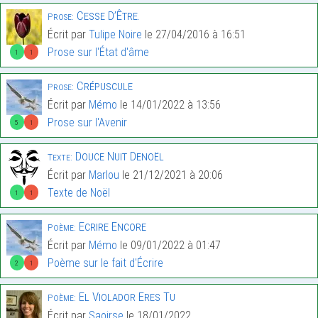
Cesse D’Être.
Prose:
Écrit par
Tulipe Noire
le 27/04/2016 à 16:51
Prose sur l'État d'âme
1
1
Crépuscule
Prose:
Écrit par
Mémo
le 14/01/2022 à 13:56
Prose sur l'Avenir
5
1
Douce Nuit Denoël
Texte:
Écrit par
Marlou
le 21/12/2021 à 20:06
Texte de Noël
1
1
Ecrire Encore
Poème:
Écrit par
Mémo
le 09/01/2022 à 01:47
Poème sur le fait d'Écrire
2
1
El Violador Eres Tu
Poème:
Écrit par
Saoirse
le 18/01/2022