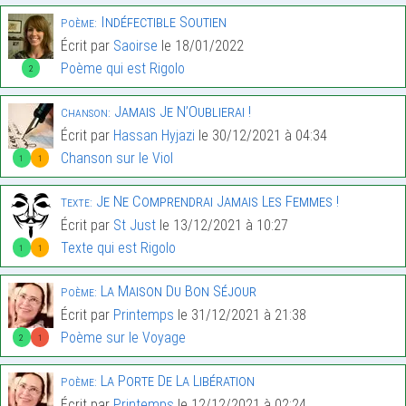
Indéfectible Soutien
Poème:
Écrit par
Saoirse
le 18/01/2022
Poème qui est Rigolo
2
Jamais Je N’Oublierai !
Chanson:
Écrit par
Hassan Hyjazi
le 30/12/2021 à 04:34
Chanson sur le Viol
1
1
Je Ne Comprendrai Jamais Les Femmes !
Texte:
Écrit par
St Just
le 13/12/2021 à 10:27
Texte qui est Rigolo
1
1
La Maison Du Bon Séjour
Poème:
Écrit par
Printemps
le 31/12/2021 à 21:38
Poème sur le Voyage
2
1
La Porte De La Libération
Poème:
Écrit par
Printemps
le 12/12/2021 à 02:24