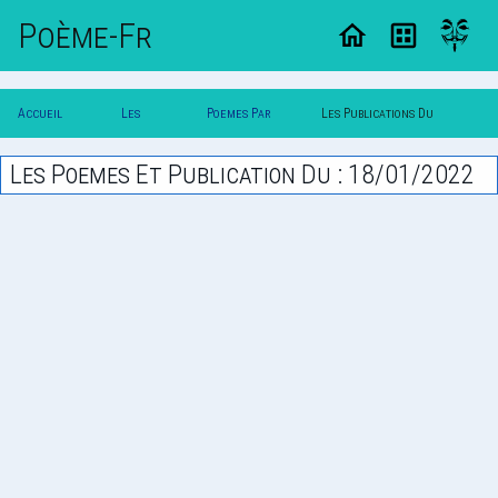
Poème-Fr
Accueil
Les
Poemes Par
Les Publications Du
Poesie
Poesies
Date
18/01/2022
Les Poemes Et Publication Du : 18/01/2022