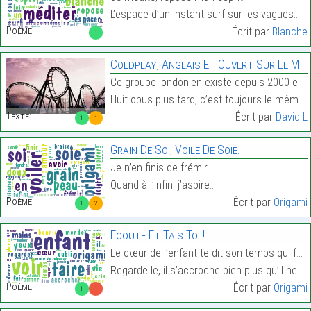
L’espace d’un instant surf sur les vagues…
Poème:
Écrit par
Blanche
1
Coldplay, Anglais Et Ouvert Sur Le Monde
Ce groupe londonien existe depuis 2000 et leur pre
Huit opus plus tard, c’est toujours le même engoue…
Texte:
Écrit par
David L
1
1
Grain De Soi, Voile De Soie.
Je n’en finis de frémir
Quand à l’infini j’aspire.…
Poème:
Écrit par
Origami
1
2
Ecoute Et Tais Toi !
Le cœur de l’enfant te dit son temps qui fuit.
Regarde le, il s’accroche bien plus qu’il ne vit.…
Poème:
Écrit par
Origami
1
1