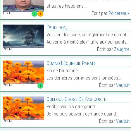
et autres historiens.…
Texte:
Écrit par
Poldereaux
1
1
L’Addition,
Voici en dédicace, un règlement de compte,
Au verre à moitié plein, utile aux suffisants,…
Poème:
Écrit par
Zeugme
Quand L’Écureuil Paraît
Fin de l’automne,
Les dernières pommes sont tombées.…
Poème:
Écrit par
Vautuit
1
Quelque Chose De Pas Juste
Petit je voulais être grand
Je me suis souvent demandé quand.…
Poème:
Écrit par
Vautuit