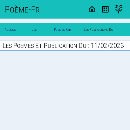
Poème-Fr
Accueil
Les
Poemes Par
Les Publications Du
Poesie
Poesies
Date
11/02/2023
Les Poemes Et Publication Du : 11/02/2023