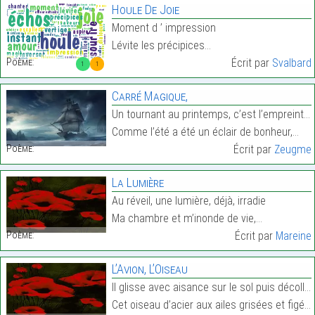
Houle De Joie
Moment d ’ impression
Lévite les précipices…
Poème:
Écrit par
Svalbard
1
1
Carré Magique,
Un tournant au printemps, c’est l’empreinte du tem
Comme l’été a été un éclair de bonheur,…
Poème:
Écrit par
Zeugme
La Lumière
Au réveil, une lumière, déjà, irradie
Ma chambre et m’inonde de vie,…
Poème:
Écrit par
Mareine
L’Avion, L’Oiseau
Il glisse avec aisance sur le sol puis décolle,
Cet oiseau d’acier aux ailes grisées et figées,…