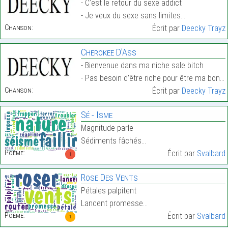
- C’est le retour du sexe addict
- Je veux du sexe sans limites…
Chanson:
Écrit par
Deecky Trayz
Cherokee D’Ass
- Bienvenue dans ma niche sale bitch
- Pas besoin d’être riche pour être ma boniche…
Chanson:
Écrit par
Deecky Trayz
Sé - Isme
Magnitude parle
Sédiments fâchés…
Poème:
Écrit par
Svalbard
1
Rose Des Vents
Pétales palpitent
Lancent promesse…
Poème:
Écrit par
Svalbard
1