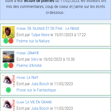
Suite à leur
lecture de poèmes
du 11/02/2023, les visiteurs ont
mis des commentaires, coup de coeur et j'aime sur les écrits
ci-dessous :
De Silence Et De Paix… La Neige
Poème:
Écrit par
Tulipe Noire
le 15/01/2023 à 17:22
Poème sur la Nature
1
1
L’Amitié
Poème:
Écrit par
Véro
le 10/02/2023 à 15:30
Poème d'Amitié
2
2
La Nuit
Prose:
Écrit par
Julia Bosch
le 11/02/2023
Prose sur le Fantastique
1
La Vie En Grand
Slam:
Écrit par
Julia Bosch
le 11/02/2023