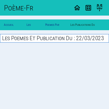
Poème-Fr
Accueil
Les
Poemes Par
Les Publications Du
Poesie
Poesies
Date
22/03/2023
Les Poemes Et Publication Du : 22/03/2023