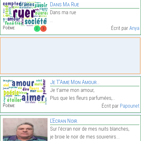
Dans Ma Rue
Dans ma rue
…
Poème:
Écrit par
Anya
2
3
Je T’Aime Mon Amour…
Je t’aime mon amour,
Plus que les fleurs parfumées,…
Poème:
Écrit par
Papounet
L’Écran Noir.
Sur l’écran noir de mes nuits blanches,
je broie le noir de mes souvenirs.…