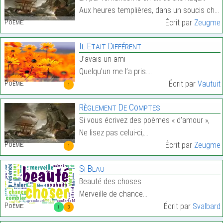
Aux heures templières, dans un soucis chrétien…
Poème:
Écrit par
Zeugme
Il Était Différent
J’avais un ami
Quelqu’un me l’a pris.…
Poème:
Écrit par
Vautuit
1
Règlement De Comptes
Si vous écrivez des poèmes « d’amour »,
Ne lisez pas celui-ci,…
Poème:
Écrit par
Zeugme
1
Si Beau
Beauté des choses
Merveille de chance…
Poème:
Écrit par
Svalbard
1
3