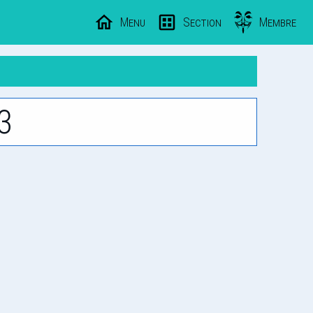
Menu
Section
Membre
3