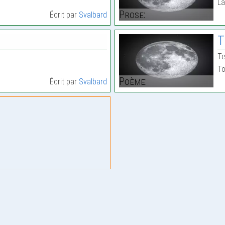
La
Prose:
Écrit par
Svalbard
T
Te
To
Poème:
Écrit par
Svalbard