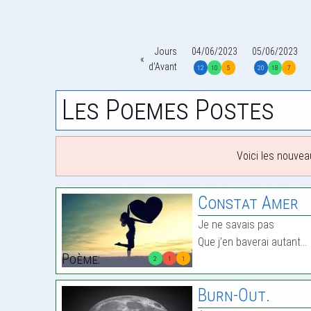
Jours
04/06/2023
05/06/2023
d'Avant
12
10
5
20
18
7
Les Poemes Postes
Voici les nouvea
Constat Amer
Je ne savais pas
Que j’en baverai autant…
Poème:
2
1
1
Burn-Out.