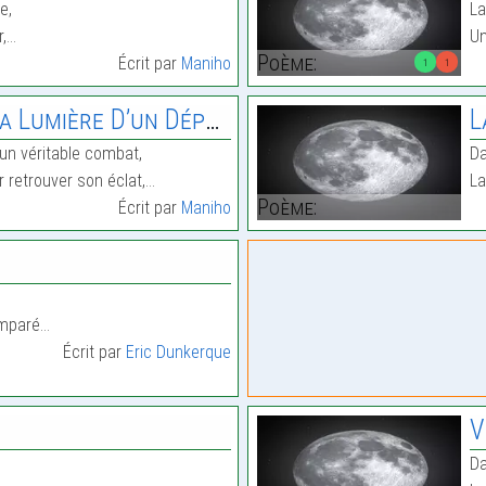
e,
La
r,…
Un
Poème:
Écrit par
Maniho
1
1
umière D’un Dépressif
L
 un véritable combat,
Da
r retrouver son éclat,…
La
Poème:
Écrit par
Maniho
emparé…
Écrit par
Eric Dunkerque
V
Da