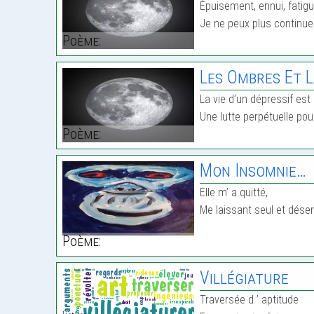
Épuisement, ennui, fatigu
Je ne peux plus continue
Poème:
Les Ombres Et La L
La vie d’un dépressif est
Une lutte perpétuelle pou
Poème:
Mon Insomnie…
Elle m’ a quitté,
Me laissant seul et dés
Poème:
Villégiature
Traversée d ’ aptitude