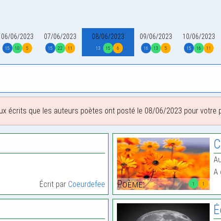
06/06/2023
07/06/2023
08/06/2023
09/06/2023
10/06/2023
15
10
5
15
22
11
13
15
6
16
13
5
15
16
11
ux écrits que les auteurs poètes ont posté le 08/06/2023 pour votre pl
C
Au
A 
Poème:
Écrit par
Coeurdefee
1
1
É