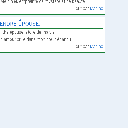
 vie d’hier, empreinte de mystère et de beauté.…
Écrit par
Maniho
endre Épouse.
ndre épouse, étoile de ma vie,
n amour brille dans mon cœur épanoui.…
Écrit par
Maniho