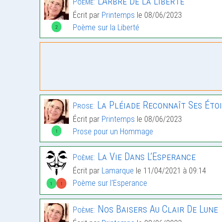
L’Arbre De La Liberté
Poème:
Écrit par
Printemps
le 08/06/2023
Poème sur la Liberté
2
La Pléiade Reconnaît Ses Éto
Prose:
Écrit par
Printemps
le 08/06/2023
Prose pour un Hommage
1
La Vie Dans L’Esperance
Poème:
Écrit par
Lamarque
le 11/04/2021 à 09:14
Poème sur l'Esperance
1
1
Nos Baisers Au Clair De Lune
Poème: