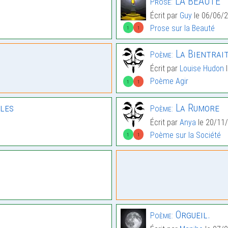
LA BEAUTE
Prose:
Écrit par
Guy
le 06/06/2
Prose sur la Beauté
1
1
La Bientrai
Poème:
Écrit par
Louise Hudon
l
Poème Agir
1
1
iles
La Rumore
Poème:
Écrit par
Anya
le 20/11/
Poème sur la Société
1
1
Orgueil.
Poème: