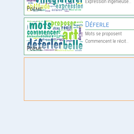
Expression ingénieuse…
Poème:
Déferle
Mots se proposent
Commencent le récit…
Poème: