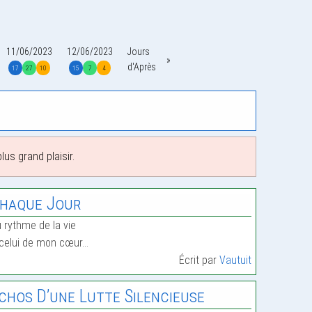
11/06/2023
12/06/2023
Jours
d'Après
17
27
10
15
7
4
us grand plaisir.
haque Jour
 rythme de la vie
celui de mon cœur…
Écrit par
Vautuit
chos D’une Lutte Silencieuse