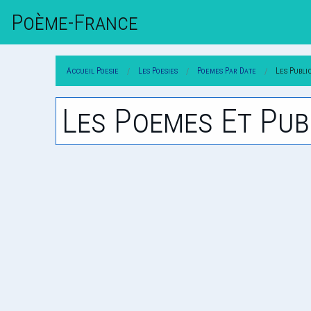
Poème-Fr
Ance
Accueil Poesie
Les Poesies
Poemes Par Date
Les Publi
Les Poemes Et Pub